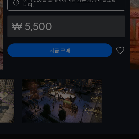
니다.
₩ 5,500
지금 구매
위시리스