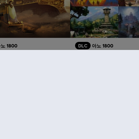
노 1800
DLC
아노 1800
장식 팩
장식 팩 번들 2
₩ 5,500
₩ 
추천 상품