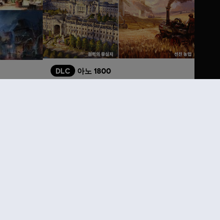
DLC
아노 1800
Season 2 Pass
₩ 27,000
43,100