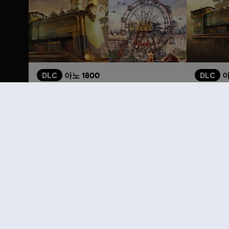
DLC
아노 1800
DLC
아
장식 팩 번들
수송수단 
₩ 27,000