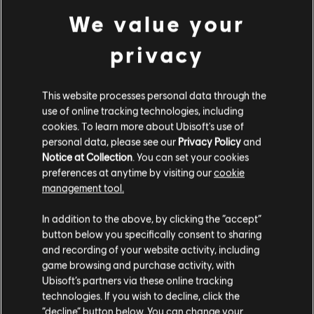
We value your
privacy
This website processes personal data through the
use of online tracking technologies, including
cookies. To learn more about Ubisoft's use of
personal data, please see our
Privacy Policy
and
Notice at Collection
. You can set your cookies
preferences at anytime by visiting our
cookie
management tool.
고객님은
미국
에 위치하고 있다고 생각합니다.
In addition to the above, by clicking the “accept”
button below you specifically consent to sharing
구매를 위해 로컬 지역의 상점을 방문하십시오.
and recording of your website activity, including
game browsing and purchase activity, with
Ubisoft’s partners via these online tracking
technologies. If you wish to decline, click the
현재 스토어 유지
“decline” button below. You can change your