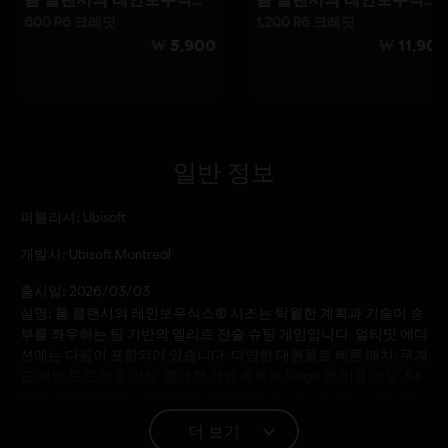
일반 정보
퍼블리셔:
Ubisoft
개발사:
Ubisoft Montreal
출시일:
2026/03/03
설명:
톰 클랜시의 레인보우식스® 시즈는 탁월한 계획과 기술이 승
부를 좌우하는 팀 기반의 엘리트 전술 슈팅 게임입니다. 얼티밋 에디
션에는 다음이 포함되어 있습니다. 다양한 대원들로 빠른 매치, 무계
급 게임 모드 이용 가능. 랭크전 게임 목록과 Siege 컵 이용 가능. 54
명의 추가 대원 즉시 잠금 해제. Nøkk, Warden, Frost, Maverick 4명
의 대원용 꾸미기 아이템 번들이 든 방해기 팩.
더 보기