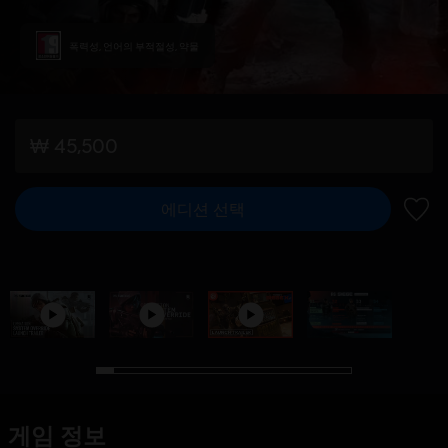
폭력성, 언어의 부적절성, 약물
₩ 45,500
에디션 선택
위시리