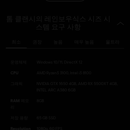
등급:
폭력성, 언어의 부적절성, 약물
톰 클랜시의 레인보우식스 시즈 시
언어:
스템 요구 사항
English (오디오, 인터페이스, 자막)
French (오디오, 인터페이스, 자막)
최소
권장
높음
매우 높음
울트라
더 알아보기
플랫폼:
언어:
PC (디지털), PS4/PS5 (디지털), Xbox (디지털), Steam, PS5
(디지털)
운영체제
Windows 10/11, DirectX 12
장르:
슈팅
활성화:
Automatically added to your Ubisoft Connect for PC
CPU
AMD Ryzen3 3100, Intel i3 8100
library for download.
그래픽
NVIDIA GTX 1650 4GB, AMD RX 5500XT 4GB,
PC 환경:
이 콘텐츠를 플레이하려면 Ubisoft 계정과 Ubisoft
INTEL ARC A380 6GB
Connect 프로그램을 설치해야 합니다.
RAM 메모
8GB
리
© 2026 Ubisoft Entertainment. All Rights Reserved. Tom
Clancy’s, Rainbow Six, the Soldier Icon, Ubisoft, and the
저장 용량
65 GB SSD
Ubisoft logo are registered or unregistered trademarks of
Resolution
1080p, 60 FPS