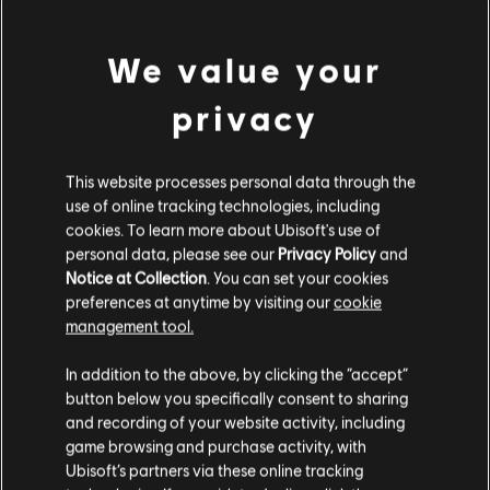
세요. 뉴욕을 장악한 전직 디비전 요원이자 변절자인 숙적 아론 키너
를 뒤쫓아보세요.
We value your
등급:
폭력성, 언어의 부적절성
privacy
더 보기
플랫폼:
PC (디지털)
장르:
This website processes personal data through the
멀티플레이어
,
슈팅
추가 콘텐츠
use of online tracking technologies, including
PC 환경:
이 콘텐츠를 플레이하려면 Ubisoft 계정과 Ubisoft
cookies. To learn more about Ubisoft's use of
Connect 프로그램을 설치해야 합니다.
personal data, please see our
Privacy Policy
and
-70%
멀티플레이:
yes
Notice at Collection
. You can set your cookies
DLC
톰 클랜시의 더 디비전 2
preferences at anytime by visiting our
cookie
싱글 플레이:
yes
뉴욕 DLC 번들
management tool.
₩ 13,320
₩ 44,400
고객님은
미국
에 위치하고 있다고 생각합니다.
© 2019 Ubisoft Entertainment. All Rights Reserved.
In addition to the above, by clicking the “accept”
button below you specifically consent to sharing
구매를 위해 로컬 지역의 상점을 방문하십시오.
and recording of your website activity, including
DLC
톰 클랜시의 더 디비전 2
game browsing and purchase activity, with
Ubisoft’s partners via these online tracking
브루클린 전투 디럭스