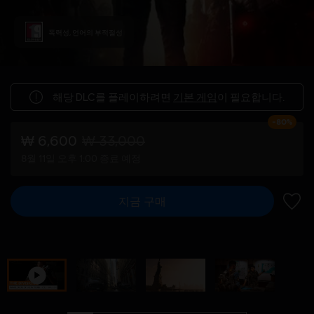
폭력성, 언어의 부적절성
해당 DLC를 플레이하려면
기본 게임
이 필요합니다.
-80%
₩ 6,600
₩ 33,000
8월 11일 오후 1:00 종료 예정
지금 구매
위시리