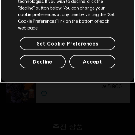
technologies. If you wish to decline, click the
₩ 27,900
현재 스토어 유지
“decline” button below. You can change your
cookie preferences at any time by visiting the “Set
위치 업데이트
Cookie Preferences” link on the bottom of each
web page.
DLC
톰 클랜시의 더 디비전 2
브루클린 전투
Set Cookie Preferences
₩ 16,900
Decline
Accept
DLC
톰 클랜시의 더 디비전 2
활성화 번들
₩ 5,900
추천 상품