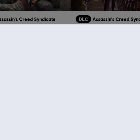
ssassin's Creed Syndicate
DLC
Assassin's Creed Syn
죄
빅토리아 팩
₩ 5,500
₩
추천 상품