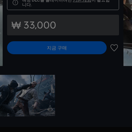
니다.
₩ 33,000
지금 구매
위시리스