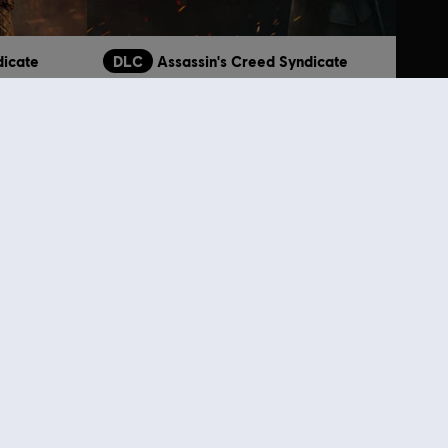
dicate
DLC
Assassin's Creed Syndicate
스팀펑크 팩
 5,500
₩ 5,500