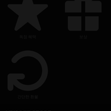
registered or unregistered trademarks of Ubisoft
Entertainment in the US and/or other countries.
독점 혜택
보상
간단한 환불