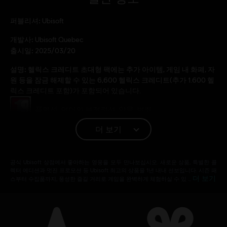
퍼블리셔:
Ubisoft
개발사:
Ubisoft Quebec
출시일:
2025/03/20
설명:
헬릭스 크레디트 초대형 팩에는 추가 아이템, 게임 내 화폐, 자
원 등을 잠금 해제할 수 있는 6,600 헬릭스 크레디트(추가 1.600 헬
릭스 크레디트 포함)가 포함되어 있습니다.
등급:
폭력성, 언어의 부적절성, 약물, 범죄
더 보기
플랫폼:
PC (디지털)
장르:
오픈월드
,
액션/어드벤처
공식 Ubisoft 상점에서 좋아하는 영웅을 모두 만나보십시오. 새로운 상품, 특별한 콜
PC 환경:
이 콘텐츠를 플레이하려면 Ubisoft 계정과 Ubisoft
렉터 에디션과 멋진 프로모션 등 Ubisoft 최고의 상품을 1년 내내 선보입니다. 시즌 패
Connect 프로그램을 설치해야 합니다.
더 보기
스부터 수집품까지, 풍성한 즐길 거리로 게임을 완벽하게 체험하실 수 있 …
© 2025 Ubisoft Entertainment. All Rights Reserved.
Assassin’s Creed, Ubisoft, and the Ubisoft logo are