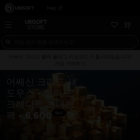
Help
어쌔신 크리드 블랙 플래그 리싱크드가 출시되었습니다!
게임 구매하기
어쌔신 크리드 섀
도우스 - 헬릭스
크레디트 초대형
팩 - 6,600
DLC