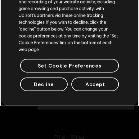
구매를 위해 로컬 지역의 상점을 방문하십시오.
and recording of your website activity, including
₩ 41,000
game browsing and purchase activity, with
Ubisoft’s partners via these online tracking
technologies. If you wish to decline, click the
현재 스토어 유지
“decline” button below. You can change your
DLC
어쌔신 크리드 섀도우스
cookie preferences at any time by visiting the “Set
위치 업데이트
헬릭스 크레디트 소형 팩 - 1,050
Cookie Preferences” link on the bottom of each
₩ 11,900
web page.
Set Cookie Preferences
DLC
어쌔신 크리드 섀도우스
Decline
Accept
헬릭스 크레디트 중형 팩 - 2,300
₩ 23,000
일반 정보