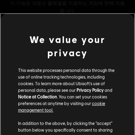
We value your
메뉴
지금 구매
privacy
추가 콘텐츠
This website processes personal data through the
use of online tracking technologies, including
DLC
어쌔신 크리드 섀도우스
cookies. To learn more about Ubisoft's use of
personal data, please see our
Privacy Policy
and
헬릭스 크레디트 기본 팩 - 500
Notice at Collection
. You can set your cookies
₩ 5,900
preferences at anytime by visiting our
cookie
management tool.
고객님은
미국
에 위치하고 있다고 생각합니다.
In addition to the above, by clicking the “accept”
DLC
어쌔신 크리드 섀도우스
button below you specifically consent to sharing
헬릭스 크레디트 대형 팩 - 4,200