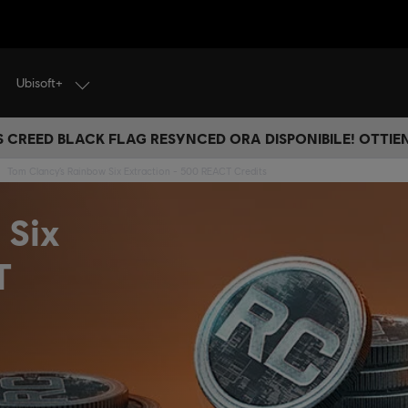
Ubisoft+
S CREED BLACK FLAG RESYNCED ORA DISPONIBILE! OTTIEN
Tom Clancy’s Rainbow Six Extraction - 500 REACT Credits
 Six
T