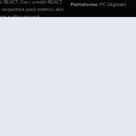
ti REACT. Con i crediti REACT
Piattaforme:
PC (digitale)
e acquistare pack estetici, skin
ormi e altro ancora!
 Rainbow Six, the Soldier Icon, Ubisoft, and the Ubisoft logo are registered or unregistered trad
o che fa per te! Goditi l'esperienza di gioco definitiva con i giochi più recenti, pass stagi
liori franchise di Ubisoft come
Assassin's Creed
,
Far Cry
,
Anno
e molti altri. Precedentemen