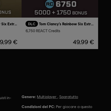
Tom Clancy’s Rainbow Six Extraction
DLC
Tom Clancy’s Rainbow Six Extraction
6,750 REACT Credits
19,99 €
49,99 €
Genere:
Multiplayer
,
Sparatutto
isti in-
Condizioni del PC:
Per giocare a questo