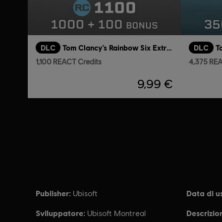
DLC
Tom Clancy’s Rainbow Six Extraction
DLC
1,100 REACT Credits
4,375 REA
9,99 €
Publisher:
Data di us
Ubisoft
Sviluppatore:
Descrizio
Ubisoft Montreal