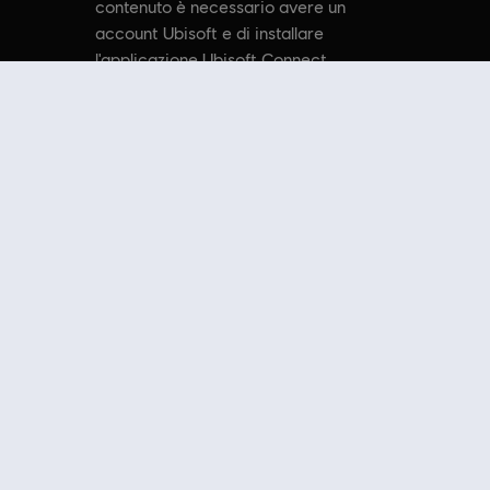
contenuto è necessario avere un
account Ubisoft e di installare
l'applicazione Ubisoft Connect.
emarks of Ubisoft Entertainment in the US and/or other countries.
onali e altri
contenuti aggiuntivi
direttamente dall'Ubisoft Store. Grazie a
te noto come Uplay e Uplay Store.