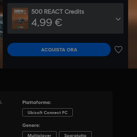
500 REACT Credits
4,99 €
ACQUISTA ORA
AGGIUNGI