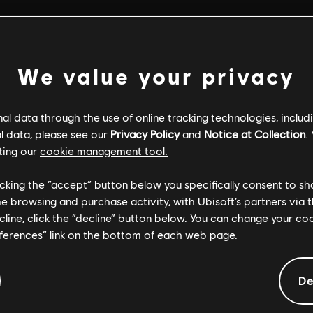
We value your privacy
l data through the use of online tracking technologies, includ
l data, please see our
Privacy Policy
and
Notice at Collection
.
ting our
cookie management tool.
licking the “accept” button below you specifically consent to s
me browsing and purchase activity, with Ubisoft’s partners via t
ecline, click the “decline” button below. You can change your c
eferences” link on the bottom of each web page.
INFORMAZIONI GENERALI
De