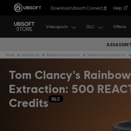
Download Ubisoft Connect
Help
Videogiochi
DLC
Offerte
ASSASSIN’
Home
Rainbow Six
Rainbow Six Extraction
Rainbow Six Extraction VC
Tom Clancy's Rainbow
Extraction: 500 REAC
Credits
DLC