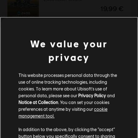
19,99 €
Tom Clancy’s Rainbow Six Extraction
We value your
Deluxe Edition
privacy
49,99 €
This website processes personal data through the
use of online tracking technologies, including
DLC
Tom Clancy’s Rainbow Six Extraction
cookies. To learn more about Ubisoft's use of
personal data, please see our
Privacy Policy
and
500 REACT Credits
Notice at Collection
. You can set your cookies
4,99 €
preferences at anytime by visiting our
cookie
management tool.
Ci risulti localizzato in
Stati Uniti
.
In addition to the above, by clicking the “accept”
DLC
Tom Clancy’s Rainbow Six Extraction
button below you specifically consent to sharing