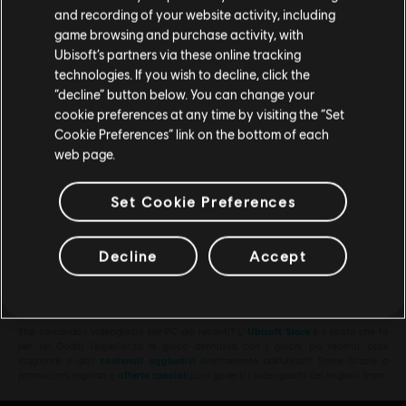
Vai al tuo store locale in modo da poter fare
and recording of your website activity, including
REACT Strike Pack
acquisti.
game browsing and purchase activity, with
19,99 €
Ubisoft’s partners via these online tracking
technologies. If you wish to decline, click the
Rimani sullo store attuale
“decline” button below. You can change your
cookie preferences at any time by visiting the “Set
Portami allo store locale
DLC
Tom Clancy’s Rainbow Six Extraction
Cookie Preferences” link on the bottom of each
web page.
1,100 REACT Credits
9,99 €
Set Cookie Preferences
Decline
Accept
Visualizzati
8
di
8
elementi
Stai cercando i videogiochi per PC più recenti? L'
Ubisoft Store
è il posto che fa
per te! Goditi l'esperienza di gioco definitiva con i giochi più recenti, pass
stagionali e altri
contenuti aggiuntivi
direttamente dall'Ubisoft Store. Grazie a
promozioni regolari e
offerte speciali
,puoi goderti i videogiochi dei migliori franc