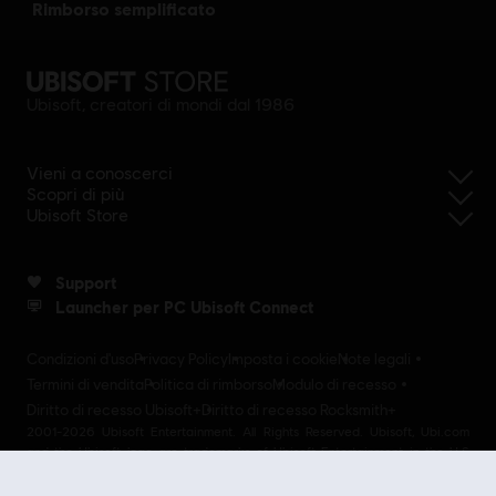
rimborso semplificato
Ubisoft, creatori di mondi dal 1986
Vieni a conoscerci
Scopri di più
Ubisoft Store
Support
Launcher per PC Ubisoft Connect
Condizioni d'uso
Privacy Policy
Imposta i cookie
Note legali
Termini di vendita
Politica di rimborso
Modulo di recesso
Diritto di recesso Ubisoft+
Diritto di recesso Rocksmith+
2001-2026 Ubisoft Entertainment. All Rights Reserved. Ubisoft, Ubi.com
and the Ubisoft logo are trademarks of Ubisoft Entertainment in the U.S
and/or other countries Ubisoft EMEA SAS 2, avenue Pasteur 94160 Saint
Mandé, France - storeUE@ubisoft.com. Pour toute demande d’assistance