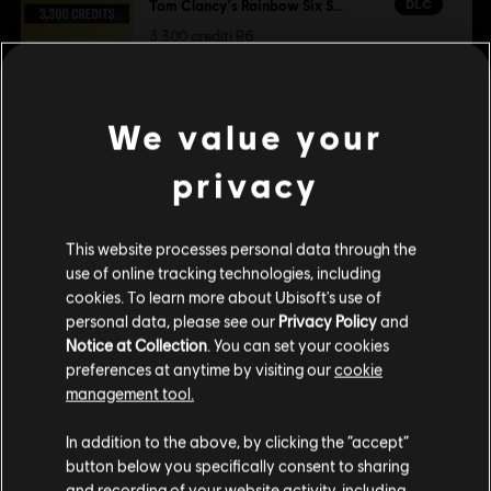
DLC
Tom Clancy's Rainbow Six Siege
3.300 crediti R6
24,99 €
We value your
DLC
Tom Clancy’s Rainbow Six Siege
privacy
Pacchetto Leggenda
19,99 €
This website processes personal data through the
use of online tracking technologies, including
cookies. To learn more about Ubisoft's use of
DLC
Tom Clancy’s Rainbow Six Siege
personal data, please see our
Privacy Policy
and
Pacchetto Premier 5.000
Notice at Collection
. You can set your cookies
preferences at anytime by visiting our
cookie
39,99 €
management tool.
Ci risulti localizzato in
Stati Uniti
.
In addition to the above, by clicking the “accept”
DLC
Tom Clancy’s Rainbow Six Siege
button below you specifically consent to sharing
Vai al tuo store locale in modo da poter fare
and recording of your website activity, including