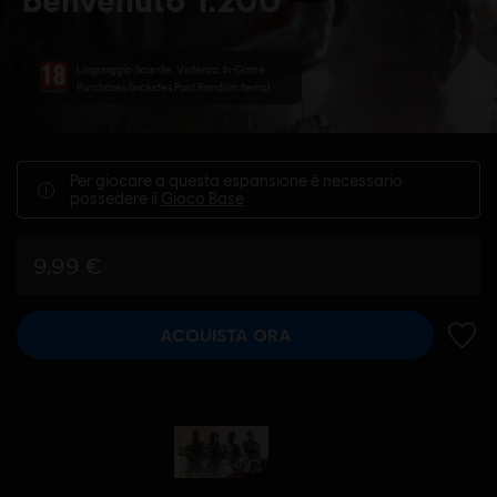
Linguaggio Scurrile, Violenza, In-Game
Purchases (includes Paid Random Items)
Per giocare a questa espansione è necessario
possedere il
Gioco Base
9,99 €
ACQUISTA ORA
AGGIU