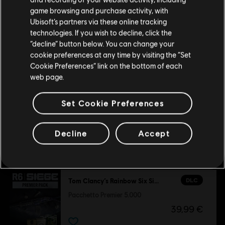
Pacchetto Battle Pass Premium
acquisti.
game browsing and purchase activity, with
19,99 €
Ubisoft’s partners via these online tracking
technologies. If you wish to decline, click the
Rimani sullo store attuale
“decline” button below. You can change your
cookie preferences at any time by visiting the “Set
Portami allo store locale
Cookie Preferences” link on the bottom of each
web page.
RACCOMANDAZIONI
Set Cookie Preferences
DLC
Tom Clancy’s Rainbow Six Siege
Pacchetto Leggenda
Decline
Accept
19,99 €
DLC
Tom Clancy’s Rainbow Six Siege
Pacchetto Premier 5.000
39,99 €