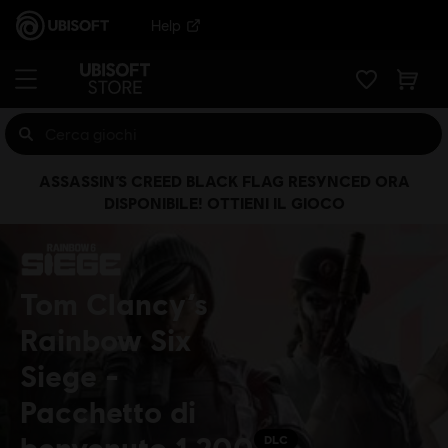
Help
ASSASSIN’S CREED BLACK FLAG RESYNCED ORA
DISPONIBILE! OTTIENI IL GIOCO
Tom Clancy’s
Rainbow Six
Siege -
Pacchetto di
benvenuto 1.200
DLC