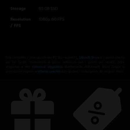
Ubisoft logo are registered or unregistered trademarks of
Storage
65 GB SSD
Ubisoft Entertainment in the US and/or other countries.
Resolution
1080p, 60 FPS
/ FPS
Stai cercando i videogiochi per PC più recenti? L'
Ubisoft Store
è il posto che fa
per te! Goditi l'esperienza di gioco definitiva con i giochi più recenti, pass
stagionali e altri
contenuti aggiuntivi
direttamente dall'Ubisoft Store. Grazie a
promozioni regolari e
offerte speciali
,puoi goderti i videogiochi dei migliori franc