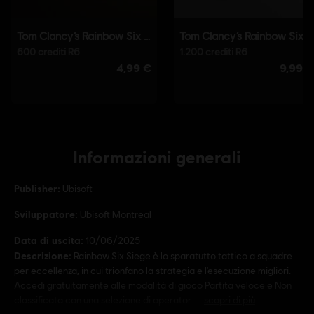
Informazioni generali
Publisher:
Ubisoft
Sviluppatore:
Ubisoft Montreal
Data di uscita:
10/06/2025
Descrizione:
Rainbow Six Siege è lo sparatutto tattico a squadre
per eccellenza, in cui trionfano la strategia e l'esecuzione migliori.
Accedi gratuitamente alle modalità di gioco Partita veloce e Non
classificata con una selezione di operator
scopri di più