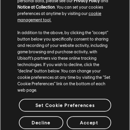
personal data, please see our
Privacy Policy
and
Notice at Collection
. You can set your cookies
preferences at anytime by visiting our
cookie
management tool.
Ci risulti localizzato in
Stati Uniti
.
In addition to the above, by clicking the “accept”
button below you specifically consent to sharing
Vai al tuo store locale in modo da poter fare
and recording of your website activity, including
acquisti.
game browsing and purchase activity, with
Ubisoft’s partners via these online tracking
technologies. If you wish to decline, click the
Rimani sullo store attuale
“decline” button below. You can change your
cookie preferences at any time by visiting the “Set
Portami allo store locale
Cookie Preferences” link on the bottom of each
web page.
Set Cookie Preferences
Decline
Accept