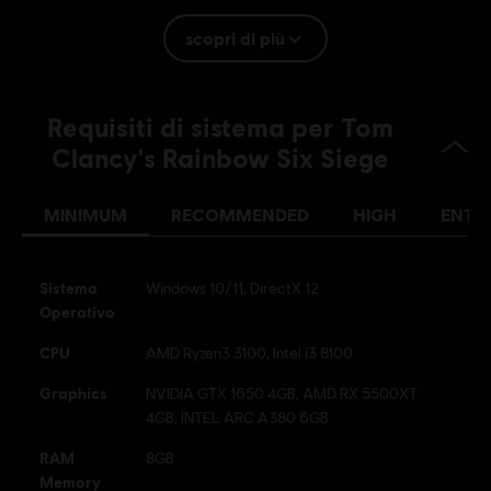
Rating :
Linguaggio Scurrile, Violenza, In-Game Purchases
scopri di più
(includes Paid Random Items)
Lingua:
Requisiti di sistema per Tom
English (Audio, Interfaccia, Sottotitoli)
French (Audio, Interfaccia, Sottotitoli)
Clancy's Rainbow Six Siege
scopri di più
Piattaforme:
Lingua:
PC (digitale), PS5 (digitale), Xbox (digitale),
MINIMUM
RECOMMENDED
HIGH
ENTH
PS4/PS5 (digitale), Steam
Genere:
Multiplayer
,
Sparatutto
,
Cooperativo
Attivazione:
Aggiunto automaticamente alla tua libreria Ubisoft
Sistema
Windows 10/11, DirectX 12
Connect per PC per il download
Operativo
Condizioni del PC:
Per giocare a questo contenuto è necessario
CPU
AMD Ryzen3 3100, Intel i3 8100
avere un account Ubisoft e di installare l'applicazione Ubisoft
Graphics
Connect.
NVIDIA GTX 1650 4GB, AMD RX 5500XT
4GB, INTEL ARC A380 6GB
© 2025 Ubisoft Entertainment. All Rights Reserved. Tom
RAM
8GB
Clancy’s, Rainbow Six, the Soldier Icon, Ubisoft, and the
Memory