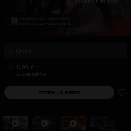
SCOPRI LE EDIZIONI
Linguaggio Scurrile, Violenza, In-Game
Purchases (includes Paid Random Items)
Gratis
17,99 €
/mese
Con
OTTIENILO SUBITO
AGGIU