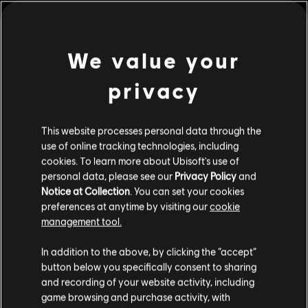
Descrizione:
Con il Pacchetto Frenesia puoi sbloccare la Pockett
Car, il Pockett Plane, l'hovercraft e tre attrezzature Relax Duello.
Domina la Republic e gareggia con stile con i nuovi colori
We value your
dell'attrezzatura! Riders Republic è necessario
scopri di più
Piattaforme:
PC (digitale)
privacy
scopri di più
Genere:
Sports
,
Multiplayer
Condizioni del PC:
Per giocare a questo contenuto è necessario
This website processes personal data through the
avere un account Ubisoft e di installare l'applicazione Ubisoft
Contenuti extra
use of online tracking technologies, including
Connect.
cookies. To learn more about Ubisoft's use of
personal data, please see our
Privacy Policy
and
© 2026 Ubisoft Entertainment. All Rights Reserved. Riders
DLC
Riders Republic Motor Pack
Notice at Collection
. You can set your cookies
Republic, Ubisoft, and the Ubisoft logo are registered or
preferences at anytime by visiting our
cookie
Pacchetto Motore
unregistered trademarks of Ubisoft Entertainment in the
management tool.
19,99 €
US and/or other countries.
Ci risulti localizzato in
Stati Uniti
.
In addition to the above, by clicking the “accept”
button below you specifically consent to sharing
Vai al tuo store locale in modo da poter fare
and recording of your website activity, including
DLC
Riders Republic
acquisti.
game browsing and purchase activity, with
Pacchetto Carriere