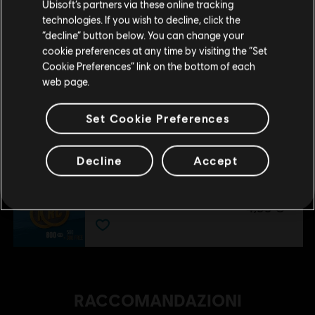
Ubisoft’s partners via these online tracking
39,99 €
technologies. If you wish to decline, click the
Rimani sullo store attuale
“decline” button below. You can change your
cookie preferences at any time by visiting the “Set
Portami allo store locale
Cookie Preferences” link on the bottom of each
DLC
Riders Republic
web page.
Pacchetto tavole X-TREME
19,99 €
Set Cookie Preferences
Decline
Accept
DLC
Riders Republic
Pacchetto iniziale
4,99 €
RACCOMANDAZIONI