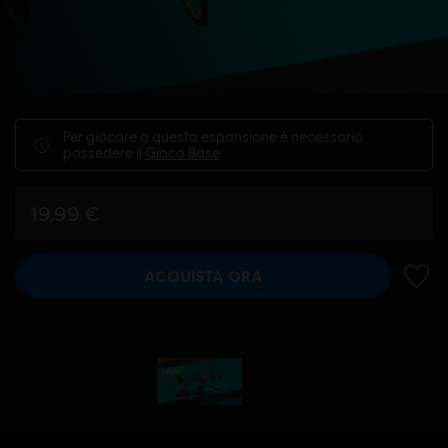
Per giocare a questa espansione è necessario
possedere il
Gioco Base
19,99 €
ACQUISTA ORA
AGGIU