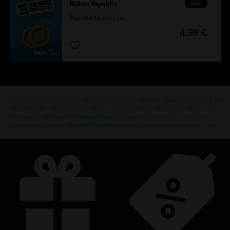
DLC
Riders Republic
Pacchetto iniziale
4,99 €
Stai cercando i videogiochi per PC più recenti? L'
Ubisoft Store
è il posto che fa
per te! Goditi l'esperienza di gioco definitiva con i giochi più recenti, pass
stagionali e altri
contenuti aggiuntivi
direttamente dall'Ubisoft Store. Grazie a
promozioni regolari e
offerte speciali
,puoi goderti i videogiochi dei migliori franc