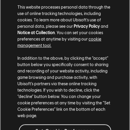
This website processes personal data through the
19,99 €
use of online tracking technologies, including
cookies. To learn more about Ubisoft's use of
personal data, please see our
Privacy Policy
and
Notice at Collection
. You can set your cookies
DLC
Riders Republic
preferences at anytime by visiting our
cookie
Pacchetto Carriere
management tool.
39,99 €
Ci risulti localizzato in
Stati Uniti
.
In addition to the above, by clicking the “accept”
button below you specifically consent to sharing
Vai al tuo store locale in modo da poter fare
and recording of your website activity, including
acquisti.
game browsing and purchase activity, with
Visualizzati
5
di
5
elementi
Ubisoft’s partners via these online tracking
technologies. If you wish to decline, click the
Stai cercando i videogiochi per PC più recenti? L'
Ubisoft Store
è il posto che fa
Rimani sullo store attuale
per te! Goditi l'esperienza di gioco definitiva con i giochi più recenti, pass
“decline” button below. You can change your
stagionali e altri
contenuti aggiuntivi
direttamente dall'Ubisoft Store. Grazie a
cookie preferences at any time by visiting the “Set
promozioni regolari e
offerte speciali
,puoi goderti i videogiochi dei migliori franc
Portami allo store locale
Cookie Preferences” link on the bottom of each
web page.