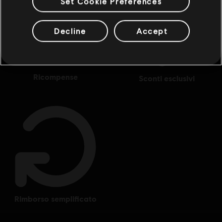
Set Cookie Preferences
Decline
Accept
ricompense
sconti esclusivi
rimborso semplificato