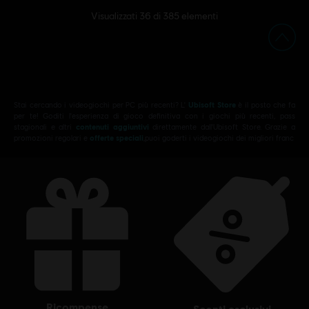
Visualizzati
36
di
385
elementi
Stai cercando i videogiochi per PC più recenti? L'
Ubisoft Store
è il posto che fa
per te! Goditi l'esperienza di gioco definitiva con i giochi più recenti, pass
stagionali e altri
contenuti aggiuntivi
direttamente dall'Ubisoft Store. Grazie a
promozioni regolari e
offerte speciali
,puoi goderti i videogiochi dei migliori franc
ricompense
sconti esclusivi