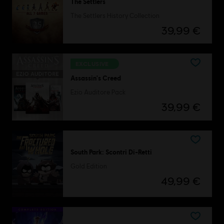
The Settlers
The Settlers History Collection
39,99 €
EXCLUSIVE
Assassin's Creed
Ezio Auditore Pack
39,99 €
South Park: Scontri Di-Retti
Gold Edition
49,99 €