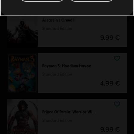
Assassin's Creed II
Standard Edition
9,99 €
Rayman 3: Hoodlum Havoc
Standard Edition
4,99 €
Prince Of Persia: Warrior Within
Standard Edition
9,99 €