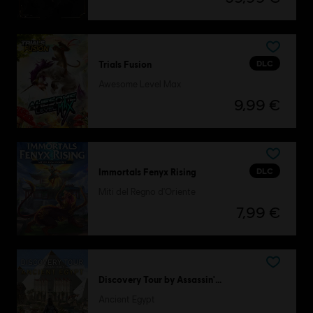
DLC
Trials Fusion
Awesome Level Max
9,99 €
DLC
Immortals Fenyx Rising
Miti del Regno d'Oriente
7,99 €
Discovery Tour by Assassin's Creed
Ancient Egypt