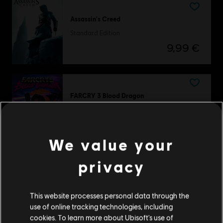
Assassin's Creed
Standard Edition
9,99 €
FARCRY 3 Blood Dragon
Classic Edition
14,99 €
We value your
privacy
DLC
Tom Clancy's Ghost Recon Wildlands
Fallen Ghosts
This website processes personal data through the
14,99 €
use of online tracking technologies, including
cookies. To learn more about Ubisoft's use of