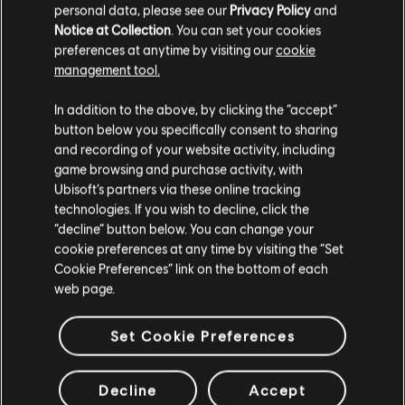
personal data, please see our
Privacy Policy
and
Notice at Collection
. You can set your cookies
For Honor
preferences at anytime by visiting our
cookie
management tool.
Standard Edition
Ci risulti localizzato in
Stati Uniti
.
29,99 €
In addition to the above, by clicking the “accept”
button below you specifically consent to sharing
Vai al tuo store locale in modo da poter fare
and recording of your website activity, including
acquisti.
game browsing and purchase activity, with
Tom Clancy's Splinter Cell
Ubisoft’s partners via these online tracking
technologies. If you wish to decline, click the
Standard Edition
Rimani sullo store attuale
“decline” button below. You can change your
9,99 €
cookie preferences at any time by visiting the “Set
Portami allo store locale
Cookie Preferences” link on the bottom of each
web page.
Heroes of Might and Magic 2
Set Cookie Preferences
Gold Edition
9,99 €
Decline
Accept