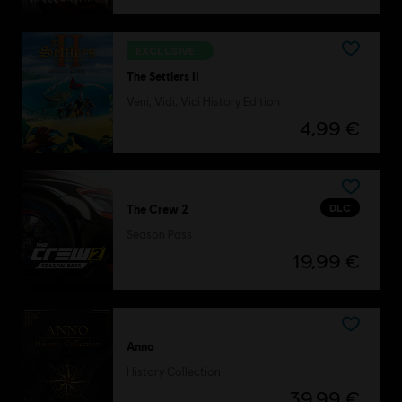
EXCLUSIVE
The Settlers II
Veni, Vidi, Vici History Edition
4,99 €
DLC
The Crew 2
Season Pass
19,99 €
Anno
History Collection
39,99 €