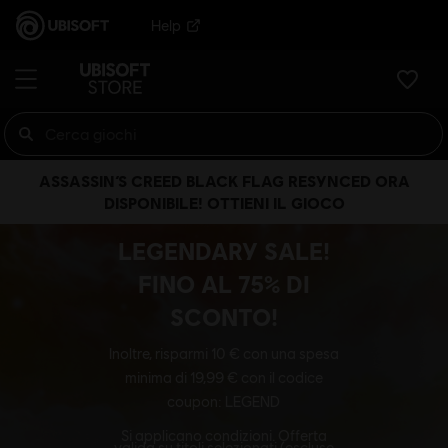
Help
ASSASSIN’S CREED BLACK FLAG RESYNCED ORA
DISPONIBILE! OTTIENI IL GIOCO
LEGENDARY SALE!
FINO AL 75% DI
SCONTO!
Inoltre, risparmi 10 € con una spesa
minima di 19,99 € con il codice
coupon: LEGEND
Si applicano condizioni. Offerta
valida su titoli selezionati (escluse