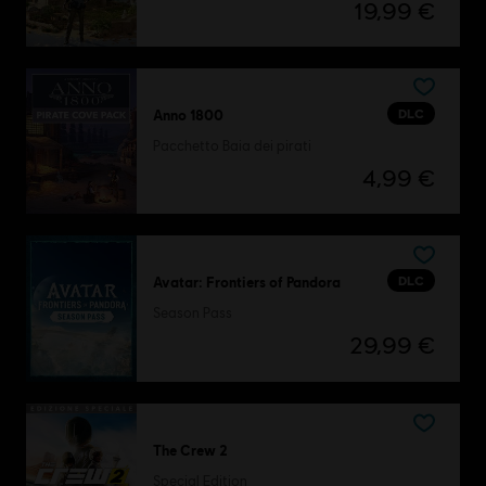
19,99 €
DLC
Anno 1800
Pacchetto Baia dei pirati
4,99 €
DLC
Avatar: Frontiers of Pandora
Season Pass
29,99 €
The Crew 2
Special Edition