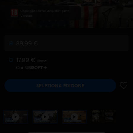
Linguaggio Scurrile, Acquisti in-game,
Violenza
89,99 €
17,99 €
/mese
Con
SELEZIONA EDIZIONE
AGGIU