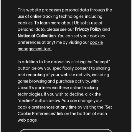
This website processes personal data through the
use of online tracking technologies, including
cookies. To learn more about Ubisoft's use of
personal data, please see our
Privacy Policy
and
Notice at Collection
. You can set your cookies
preferences at anytime by visiting our
cookie
management tool.
Ci risulti localizzato in
Stati Uniti
.
In addition to the above, by clicking the “accept”
button below you specifically consent to sharing
Vai al tuo store locale in modo da poter fare
and recording of your website activity, including
acquisti.
game browsing and purchase activity, with
Ubisoft’s partners via these online tracking
technologies. If you wish to decline, click the
Rimani sullo store attuale
“decline” button below. You can change your
cookie preferences at any time by visiting the “Set
Portami allo store locale
Cookie Preferences” link on the bottom of each
web page.