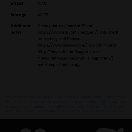
VRAM
2 GB
Storage
40 GB
Additional
Game contains EasyAntiCheat
notes
(https://www.easyanticheat.net/) anti-cheat
technology, and Denuvo
(https://www.denuvo.com/) and VMProtect
(http://vmpsoft.com/support/user-
manual/introduction/what-is-vmprotect/)
anti-tamper technology.
Stai cercando i videogiochi per PC più recenti? L'
Ubisoft Store
è il posto che fa
per te! Goditi l'esperienza di gioco definitiva con i giochi più recenti, pass
stagionali e altri
contenuti aggiuntivi
direttamente dall'Ubisoft Store. Grazie a
promozioni regolari e
offerte speciali
,puoi goderti i videogiochi dei migliori franc