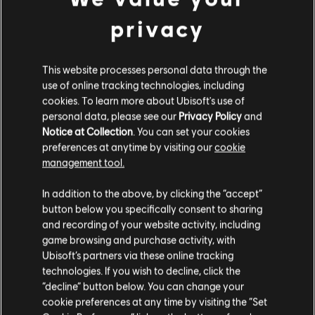
7,99 €
privacy
This website processes personal data through the
use of online tracking technologies, including
DLC
Immortals Fenyx Rising
cookies. To learn more about Ubisoft's use of
Pacchetto Iniziale Avventuriero
personal data, please see our
Privacy Policy
and
24,99 €
Notice at Collection
. You can set your cookies
preferences at anytime by visiting our
cookie
management tool.
Ci risulti localizzato in
Stati Uniti
.
In addition to the above, by clicking the “accept”
DLC
Immortals Fenyx Rising
button below you specifically consent to sharing
Vai al tuo store locale in modo da poter fare
Pacchetto eroismo supremo
and recording of your website activity, including
acquisti.
49,99 €
game browsing and purchase activity, with
Ubisoft’s partners via these online tracking
technologies. If you wish to decline, click the
Rimani sullo store attuale
“decline” button below. You can change your
Visualizzati
6
di
6
elementi
cookie preferences at any time by visiting the “Set
Portami allo store locale