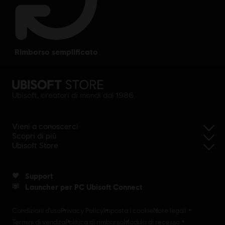
rimborso semplificato
Ubisoft, creatori di mondi dal 1986
Vieni a conoscerci
Scopri di più
Ubisoft Store
Support
Launcher per PC Ubisoft Connect
Condizioni d'uso
Privacy Policy
Imposta i cookie
Note legali
Termini di vendita
Politica di rimborso
Modulo di recesso