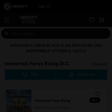
Help
ASSASSIN’S CREED BLACK FLAG RESYNCED ORA
DISPONIBILE! OTTIENI IL GIOCO
Immortals Fenyx Rising DLC
6
risultati
Filtri
Ordina per
DLC
Immortals Fenyx Rising
Miti del Regno d'Oriente