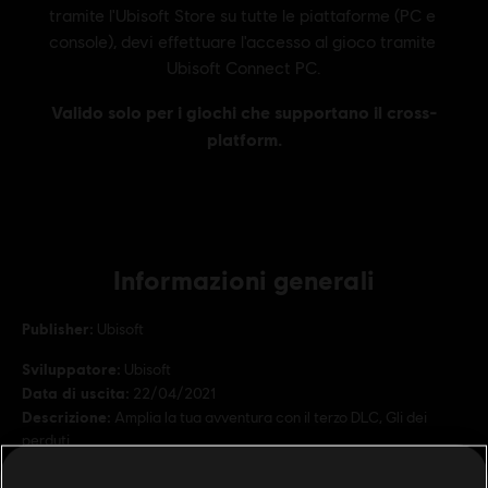
Informazioni generali
Publisher:
Ubisoft
Sviluppatore:
Ubisoft
Data di uscita:
22/04/2021
Descrizione:
Amplia la tua avventura con il terzo DLC, Gli dei
perduti.
Condizioni del PC:
Per giocare a questo contenuto è necessario
avere un account Ubisoft e di installare l'applicazione Ubisoft