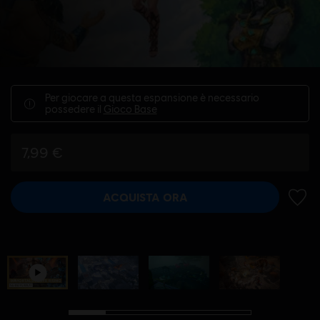
Per giocare a questa espansione è necessario
possedere il
Gioco Base
7,99 €
ACQUISTA ORA
AGGIU