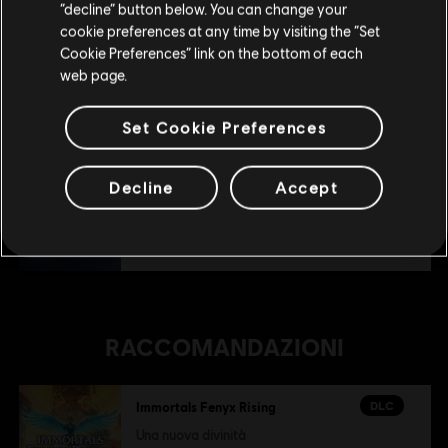
Rimani sullo store attuale
“decline” button below. You can change your
DLC
Immortals Fenyx Rising
cookie preferences at any time by visiting the “Set
Portami allo store locale
Miti del Regno d'Oriente
Cookie Preferences” link on the bottom of each
web page.
7,99 €
Set Cookie Preferences
DLC
Immortals Fenyx Rising
Decline
Accept
Pacchetto eroismo supremo
49,99 €
RACCOMANDAZIONI
DLC
Immortals Fenyx Rising
Una nuova divinità