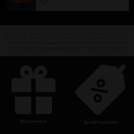
Stai cercando i videogiochi per PC più recenti? L'
Ubisoft Store
è il posto che fa
per te! Goditi l'esperienza di gioco definitiva con i giochi più recenti, pass
stagionali e altri
contenuti aggiuntivi
direttamente dall'Ubisoft Store. Grazie a
promozioni regolari e
offerte speciali
,puoi goderti i videogiochi dei migliori franc
ricompense
sconti esclusivi