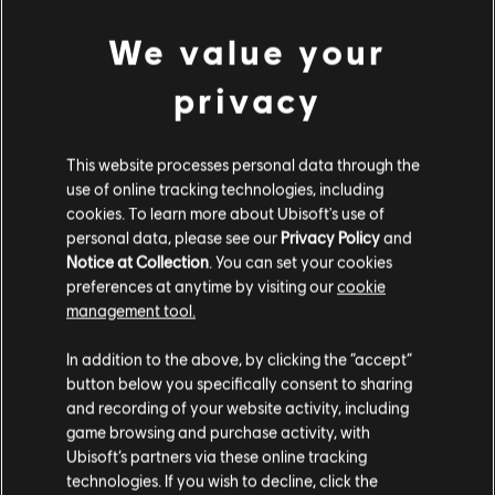
Connect.
We value your
scopri di più
privacy
© 2020 Ubisoft Entertainment. All Rights Reserved. Immortals Fenyx Rising, Ubisoft and
the Ubisoft logo are registered or unregistered trademarks of Ubisoft Entertainment in
Contenuti extra
the U.S. and/or other countries.
This website processes personal data through the
use of online tracking technologies, including
cookies. To learn more about Ubisoft's use of
DLC
Immortals Fenyx Rising
personal data, please see our
Privacy Policy
and
Una nuova divinità
Notice at Collection
. You can set your cookies
7,99 €
preferences at anytime by visiting our
cookie
management tool.
Ci risulti localizzato in
Stati Uniti
.
In addition to the above, by clicking the “accept”
DLC
Immortals Fenyx Rising
button below you specifically consent to sharing
Vai al tuo store locale in modo da poter fare
Season Pass
and recording of your website activity, including
acquisti.
19,99 €
game browsing and purchase activity, with
Ubisoft’s partners via these online tracking
technologies. If you wish to decline, click the