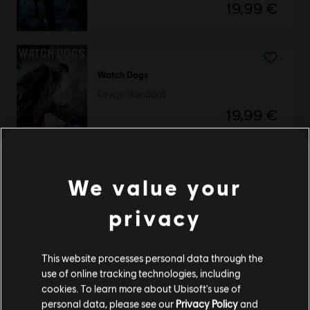
19,99 €
Watch Dogs
Edycja Standard
19,99 €
We value your
Watch Dogs
Complete Edition
privacy
29,99 €
This website processes personal data through the
use of online tracking technologies, including
Wyświetlono
3
z
3
cookies. To learn more about Ubisoft's use of
personal data, please see our
Privacy Policy
and