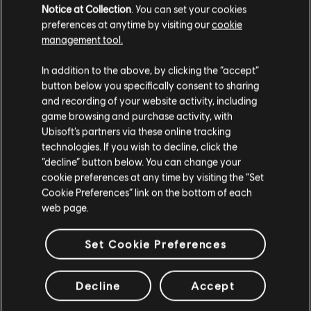
Notice at Collection
. You can set your cookies
preferences at anytime by visiting our
cookie
Szukasz najnowszych gier na PC? Już nie musisz — oto sklep
Ubisoft Store
!Ciesz
się najlepszymi wrażeniami gamingowymi, grając w nowe gry, korzystając z
management tool.
przepustek sezonowych i innej zawartości dodatkowej
z Ubisoft Store. Dzięki
Wydaje nam się, że znajdujesz się w
Stany
regularnym wyprzedażom i
ofertom specjalnym
możesz sporo zaoszczędzić na za
In addition to the above, by clicking the “accept”
Zjednoczone
.
button below you specifically consent to sharing
and recording of your website activity, including
Odwiedź nasz lokalny Sklep by dokonać zakupu.
game browsing and purchase activity, with
Ubisoft’s partners via these online tracking
technologies. If you wish to decline, click the
Zostań w obecnym Sklepie
“decline” button below. You can change your
cookie preferences at any time by visiting the “Set
Przejdź do lokalnego Sklepu
Cookie Preferences” link on the bottom of each
web page.
nagrody
ekskluzywne zniżki
Set Cookie Preferences
Decline
Accept