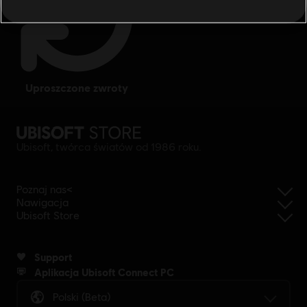
uproszczone zwroty
Ubisoft, twórca światów od 1986 roku.
Poznaj nas<
Nawigacja
Ubisoft Store
Support
Aplikacja Ubisoft Connect PC
Polski (beta)