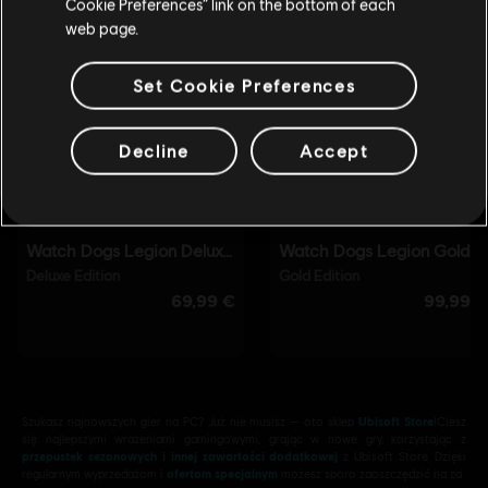
Cookie Preferences” link on the bottom of each
web page.
Set Cookie Preferences
Decline
Accept
Szukasz najnowszych gier na PC? Już nie musisz — oto sklep
Ubisoft Store
!Ciesz
się najlepszymi wrażeniami gamingowymi, grając w nowe gry, korzystając z
przepustek sezonowych i innej zawartości dodatkowej
z Ubisoft Store. Dzięki
regularnym wyprzedażom i
ofertom specjalnym
możesz sporo zaoszczędzić na za