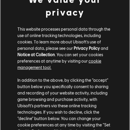
privacy
This website processes personal data through the
use of online tracking technologies, including
cookies. To learn more about Ubisoft's use of
personal data, please see our
Privacy Policy
and
Notice at Collection
. You can set your cookies
preferences at anytime by visiting our
cookie
management tool.
Wydaje nam się, że znajdujesz się w
Stany
In addition to the above, by clicking the “accept”
Zjednoczone
.
button below you specifically consent to sharing
and recording of your website activity, including
Odwiedź nasz lokalny Sklep by dokonać zakupu.
game browsing and purchase activity, with
Ubisoft’s partners via these online tracking
technologies. If you wish to decline, click the
Zostań w obecnym Sklepie
“decline” button below. You can change your
cookie preferences at any time by visiting the “Set
Przejdź do lokalnego Sklepu