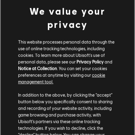
4,99 €
We value your
privacy
DLC
Tom Clancy's The Division 2
This website processes personal data through the
6500 Premium Credits Pack
use of online tracking technologies, including
49,99 €
cookies. To learn more about Ubisoft's use of
personal data, please see our
Privacy Policy
and
Notice at Collection
. You can set your cookies
preferences at anytime by visiting our
cookie
management tool.
DLC
Tom Clancy's The Division 2
Wydaje nam się, że znajdujesz się w
Stany
2250 Premium Credits Pack
In addition to the above, by clicking the “accept”
Zjednoczone
.
19,99 €
button below you specifically consent to sharing
and recording of your website activity, including
Odwiedź nasz lokalny Sklep by dokonać zakupu.
game browsing and purchase activity, with
Ubisoft’s partners via these online tracking
technologies. If you wish to decline, click the
Wyświetlono
6
z
6
Zostań w obecnym Sklepie
“decline” button below. You can change your