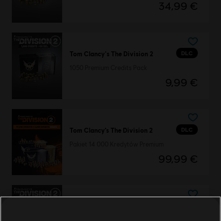
34,99 €
DLC
Tom Clancy's The Division 2
1050 Premium Credits Pack
9,99 €
DLC
Tom Clancy’s The Division 2
Pakiet 14 000 Kredytów Premium
99,99 €
DLC
Tom Clancy's The Division 2
500 Credits Pack