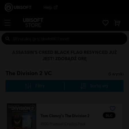
Help
ASSASSIN’S CREED BLACK FLAG RESYNCED JUŻ
JEST! ZDOBĄDŹ GRĘ
The Division 2 VC
6
wyniki
Filtry
Sortuj wg
DLC
Tom Clancy's The Division 2
4100 Premium Credits Pack