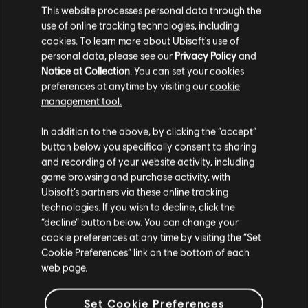
Rocket Wings DLC
This website processes personal data through the
4,99 €
use of online tracking technologies, including
cookies. To learn more about Ubisoft's use of
personal data, please see our
Privacy Policy
and
Notice at Collection
. You can set your cookies
preferences at anytime by visiting our
cookie
DLC
Steep
management tool.
Welcome Pack
Wydaje nam się, że znajdujesz się w
Stany
5,99 €
In addition to the above, by clicking the “accept”
Zjednoczone
.
button below you specifically consent to sharing
and recording of your website activity, including
Odwiedź nasz lokalny Sklep by dokonać zakupu.
game browsing and purchase activity, with
Ubisoft’s partners via these online tracking
STEEP
technologies. If you wish to decline, click the
X Games - Gold Edition
Zostań w obecnym Sklepie
“decline” button below. You can change your
39,99 €
cookie preferences at any time by visiting the “Set
Przejdź do lokalnego Sklepu
Cookie Preferences” link on the bottom of each
web page.
Set Cookie Preferences
STEEP