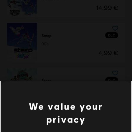
14,99 €
DLC
Steep
90's
4,99 €
DLC
Steep
Winterfest Pack
11,99 €
We value your
privacy
DLC
Steep - Rocket Wingsuit Pack - DLC