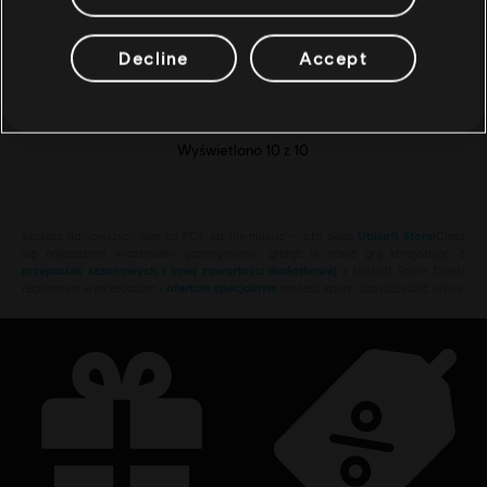
Standard Edition
29,99 €
Decline
Accept
Wyświetlono
10
z
10
Szukasz najnowszych gier na PC? Już nie musisz — oto sklep
Ubisoft Store
!Ciesz
się najlepszymi wrażeniami gamingowymi, grając w nowe gry, korzystając z
przepustek sezonowych i innej zawartości dodatkowej
z Ubisoft Store. Dzięki
regularnym wyprzedażom i
ofertom specjalnym
możesz sporo zaoszczędzić na za