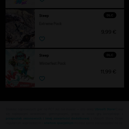
DLC
Steep
Extreme Pack
9,99 €
DLC
Steep
Winterfest Pack
11,99 €
Szukasz najnowszych gier na PC? Już nie musisz — oto sklep
Ubisoft Store
!Ciesz
się najlepszymi wrażeniami gamingowymi, grając w nowe gry, korzystając z
przepustek sezonowych i innej zawartości dodatkowej
z Ubisoft Store. Dzięki
regularnym wyprzedażom i
ofertom specjalnym
możesz sporo zaoszczędzić na za