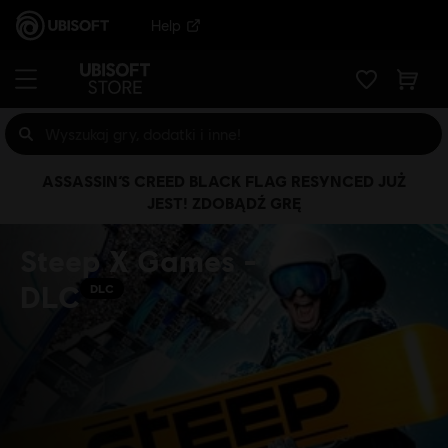
Help
ASSASSIN’S CREED BLACK FLAG RESYNCED JUŻ
JEST! ZDOBĄDŹ GRĘ
Steep X Games -
DLC
DLC