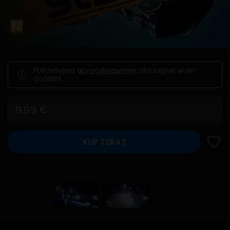
Potrzebujesz
gry podstawowej
aby zagrać w ten
dodatek.
9,99 €
KUP TERAZ
DODA