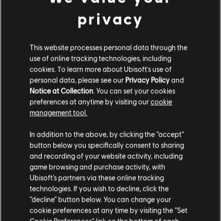
Used under license from ESPN Enterprises, Inc. X Games is a trademark of ESPN, Inc
X Games Pass
privacy
14,99 €
This website processes personal data through the
use of online tracking technologies, including
DLC
Steep
cookies. To learn more about Ubisoft's use of
90's
personal data, please see our
Privacy Policy
and
4,99 €
Notice at Collection
. You can set your cookies
preferences at anytime by visiting our
cookie
management tool.
Wydaje nam się, że znajdujesz się w
Stany
DLC
Steep
In addition to the above, by clicking the “accept”
Zjednoczone
.
button below you specifically consent to sharing
Extreme Pack
and recording of your website activity, including
9,99 €
Odwiedź nasz lokalny Sklep by dokonać zakupu.
game browsing and purchase activity, with
Ubisoft’s partners via these online tracking
technologies. If you wish to decline, click the
Zostań w obecnym Sklepie
DLC
Steep
“decline” button below. You can change your
cookie preferences at any time by visiting the “Set
Winterfest Pack
Przejdź do lokalnego Sklepu
Cookie Preferences” link on the bottom of each