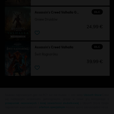
DLC
Assassin's Creed Valhalla Gniew Druidów
Gniew Druidów
24,99 €
DLC
Assassin's Creed Valhalla
Świt Ragnaröku
39,99 €
Szukasz najnowszych gier na PC? Już nie musisz — oto sklep
Ubisoft Store
!Ciesz
się najlepszymi wrażeniami gamingowymi, grając w nowe gry, korzystając z
przepustek sezonowych i innej zawartości dodatkowej
z Ubisoft Store. Dzięki
regularnym wyprzedażom i
ofertom specjalnym
możesz sporo zaoszczędzić na za