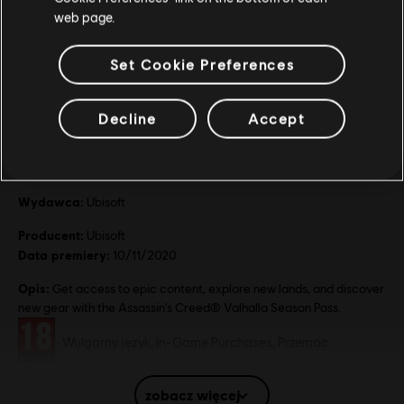
web page.
Set Cookie Preferences
Decline
Accept
Informacje ogólne
Wydawca:
Ubisoft
Producent:
Ubisoft
Data premiery:
10/11/2020
Opis:
Get access to epic content, explore new lands, and discover
new gear with the Assassin's Creed® Valhalla Season Pass.
Ocena:
Wulgarny język, In-Game Purchases, Przemoc
Gatunek:
Gry akcji
,
Gra fabularna
,
Otwarty świat
zobacz więcej