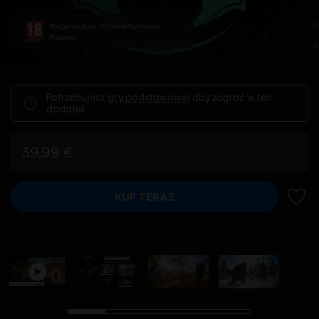
Wulgarny język, In-Game Purchases,
Przemoc
Potrzebujesz
gry podstawowej
aby zagrać w ten
dodatek.
39,99 €
KUP TERAZ
DODA