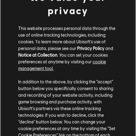
privacy
This website processes personal data through the
use of online tracking technologies, including
cookies. To learn more about Ubisoft's use of
personal data, please see our
Privacy Policy
and
Notice at Collection
. You can set your cookies
preferences at anytime by visiting our
cookie
management tool.
Wydaje nam się, że znajdujesz się w
Stany
In addition to the above, by clicking the “accept”
Zjednoczone
.
button below you specifically consent to sharing
and recording of your website activity, including
Odwiedź nasz lokalny Sklep by dokonać zakupu.
game browsing and purchase activity, with
Ubisoft’s partners via these online tracking
technologies. If you wish to decline, click the
Zostań w obecnym Sklepie
“decline” button below. You can change your
cookie preferences at any time by visiting the “Set
Przejdź do lokalnego Sklepu
Cookie Preferences” link on the bottom of each