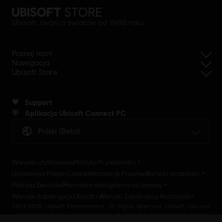
Ubisoft, twórca światów od 1986 roku.
Poznaj nas<
Nawigacja
Ubisoft Store
Support
Aplikacja Ubisoft Connect PC
Polski (beta)
Warunki użytkowania
Polityka Prywatności
Ustawienia Plików Cookie
Informacje Prawne
Warunki sprzedaży
Polityka Zwrotów
Formularz odstąpienia od umowy
Warunki Subskrypcji Ubisoft+
Warunki Subskrypcji Rocksmith+
2001-2026 Ubisoft Entertainment. All Rights Reserved. Ubisoft, Ubi.com
and the Ubisoft logo are trademarks of Ubisoft Entertainment in the U.S