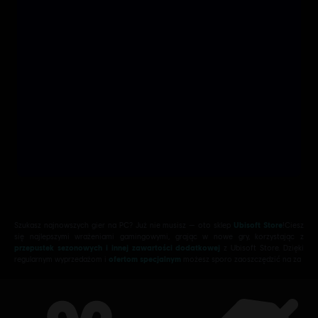
Szukasz najnowszych gier na PC? Już nie musisz — oto sklep
Ubisoft Store
!Ciesz
się najlepszymi wrażeniami gamingowymi, grając w nowe gry, korzystając z
przepustek sezonowych i innej zawartości dodatkowej
z Ubisoft Store. Dzięki
regularnym wyprzedażom i
ofertom specjalnym
możesz sporo zaoszczędzić na za