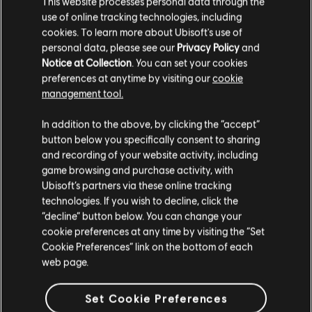
This website processes personal data through the
6,99 €
use of online tracking technologies, including
cookies. To learn more about Ubisoft's use of
personal data, please see our
Privacy Policy
and
Notice at Collection
. You can set your cookies
preferences at anytime by visiting our
cookie
Wyświetlono
4
z
4
management tool.
Wydaje nam się, że znajdujesz się w
Stany
In addition to the above, by clicking the “accept”
Zjednoczone
.
Szukasz najnowszych gier na PC? Już nie musisz — oto sklep
Ubisoft Store
!Ciesz
button below you specifically consent to sharing
się najlepszymi wrażeniami gamingowymi, grając w nowe gry, korzystając z
and recording of your website activity, including
przepustek sezonowych i innej zawartości dodatkowej
z Ubisoft Store. Dzięki
Odwiedź nasz lokalny Sklep by dokonać zakupu.
regularnym wyprzedażom i
ofertom specjalnym
możesz sporo zaoszczędzić na za
game browsing and purchase activity, with
Ubisoft’s partners via these online tracking
technologies. If you wish to decline, click the
Zostań w obecnym Sklepie
“decline” button below. You can change your
cookie preferences at any time by visiting the “Set
Przejdź do lokalnego Sklepu
Cookie Preferences” link on the bottom of each
web page.
Set Cookie Preferences