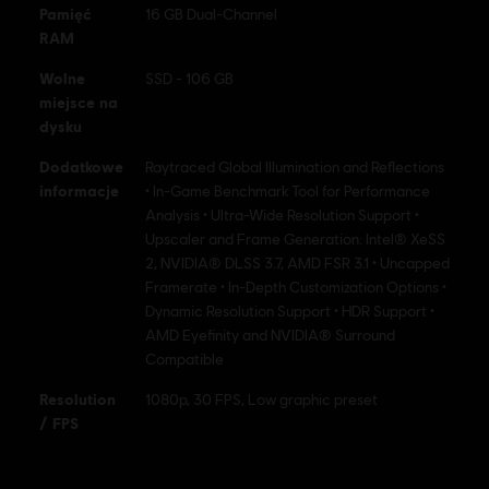
Pamięć
16 GB Dual-Channel
RAM
Wolne
SSD - 106 GB
miejsce na
dysku
Dodatkowe
Raytraced Global Illumination and Reflections
informacje
• In-Game Benchmark Tool for Performance
Analysis • Ultra-Wide Resolution Support •
Upscaler and Frame Generation: Intel® XeSS
2, NVIDIA® DLSS 3.7, AMD FSR 3.1 • Uncapped
Framerate • In-Depth Customization Options •
Dynamic Resolution Support • HDR Support •
AMD Eyefinity and NVIDIA® Surround
Compatible
Resolution
1080p, 30 FPS, Low graphic preset
/ FPS