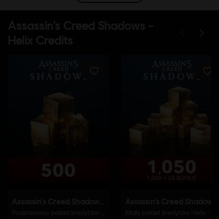
Platformy:
PC (wersja cyfrowa), PS5 (wersja cyfrowa), Xbox
(wersja cyfrowa), Steam, Switch 2 (Digital), PS4/PS5 (Digital)
Gatunek:
Gry akcji
,
Otwarty świat
Aktywacja:
Automatycznie dodane do twojej biblioteki Ubisoft
Connect i gotowe do pobrania
Warunki dla komputerów PC:
Aby grać, musisz posiadać konto
Ubisoft i zainstalować aplikację Ubisoft Connect.
© 2025 Ubisoft Entertainment. All Rights Reserved.
Assassin’s Creed, Ubisoft, and the Ubisoft logo are
registered or unregistered trademarks of Ubisoft
Entertainment in the US and/or other countries.