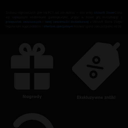
Szukasz najnowszych gier na PC? Już nie musisz — oto sklep
Ubisoft Store
!Ciesz
się najlepszymi wrażeniami gamingowymi, grając w nowe gry, korzystając z
przepustek sezonowych i innej zawartości dodatkowej
z Ubisoft Store. Dzięki
regularnym wyprzedażom i
ofertom specjalnym
możesz sporo zaoszczędzić na za
nagrody
ekskluzywne zniżki