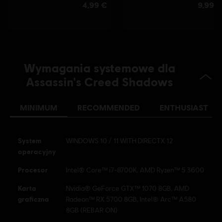
Wymagania systemowe dla
Assassin's Creed Shadows
MINIMUM
RECOMMENDED
ENTHUSIAST
System
WINDOWS 10 / 11 WITH DIRECTX 12
operacyjny
Procesor
Intel® Core™ i7-8700K, AMD Ryzen™ 5 3600
Karta
Nvidia® GeForce GTX™ 1070 8GB, AMD
graficzna
Radeon™ RX 5700 8GB, Intel® Arc™ A580
8GB (REBAR ON)