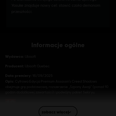
Informacje ogólne
Wydawca:
Ubisoft
Producent:
Ubisoft Quebec
Data premiery:
16/09/2025
Opis:
Cyfrowa Edycja Premium Assassin's Creed Shadows
obejmuje grę podstawową, rozszerzenie „Szpony Awaji” (ponad 10
godzin dodatkowej zawartości) i podwójny pakiet Sekiryu.
Ocena:
In-Game Purchases, Przemoc
zobacz więcej