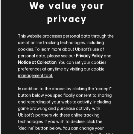
We value your
privacy
This website processes personal data through the
use of online tracking technologies, including
cookies. To learn more about Ubisoft's use of
personal data, please see our
Privacy Policy
and
Notice at Collection
. You can set your cookies
preferences at anytime by visiting our
cookie
management tool.
Wydaje nam się, że znajdujesz się w
Stany
In addition to the above, by clicking the “accept”
Zjednoczone
.
button below you specifically consent to sharing
and recording of your website activity, including
Odwiedź nasz lokalny Sklep by dokonać zakupu.
game browsing and purchase activity, with
Ubisoft’s partners via these online tracking
technologies. If you wish to decline, click the
Zostań w obecnym Sklepie
“decline” button below. You can change your