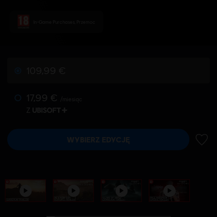
In-Game Purchases, Przemoc
109,99 €
17,99 €
/miesiąc
Z
WYBIERZ EDYCJĘ
DODA