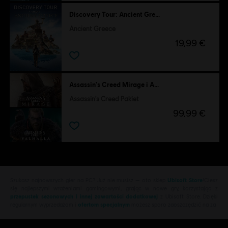
Discovery Tour: Ancient Greece by Ubisoft
Ancient Greece
19,99 €
Assassin's Creed Mirage i Assassin's Creed Valhalla
Assassin's Creed Pakiet
99,99 €
Szukasz najnowszych gier na PC? Już nie musisz — oto sklep
Ubisoft Store
!Ciesz
się najlepszymi wrażeniami gamingowymi, grając w nowe gry, korzystając z
przepustek sezonowych i innej zawartości dodatkowej
z Ubisoft Store. Dzięki
regularnym wyprzedażom i
ofertom specjalnym
możesz sporo zaoszczędzić na za