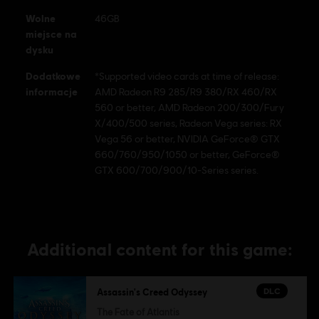
U.S. and/or other countries.
Wolne
46GB
miejsce na
dysku
Dodatkowe
*Supported video cards at time of release:
informacje
AMD Radeon R9 285/R9 380/RX 460/RX
560 or better, AMD Radeon 200/300/Fury
X/400/500 series, Radeon Vega series: RX
Vega 56 or better, NVIDIA GeForce® GTX
660/760/950/1050 or better, GeForce®
GTX 600/700/900/10-Series series.
Additional content for this game:
DLC
Assassin's Creed Odyssey
The Fate of Atlantis