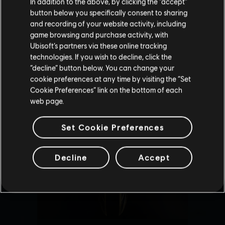
In addition to the above, by clicking the “accept”
Zjednoczone
.
button below you specifically consent to sharing
and recording of your website activity, including
Odwiedź nasz lokalny Sklep by dokonać zakupu.
game browsing and purchase activity, with
Ubisoft’s partners via these online tracking
technologies. If you wish to decline, click the
Zostań w obecnym Sklepie
“decline” button below. You can change your
cookie preferences at any time by visiting the “Set
Przejdź do lokalnego Sklepu
Cookie Preferences” link on the bottom of each
web page.
Set Cookie Preferences
Decline
Accept