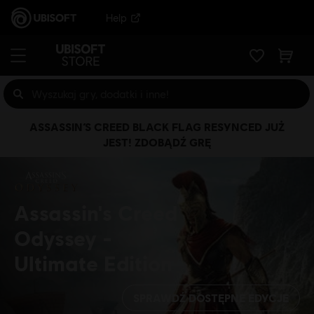
Help
ASSASSIN’S CREED BLACK FLAG RESYNCED JUŻ
JEST! ZDOBĄDŹ GRĘ
Assassin's Creed
Odyssey
Ultimate Edition
SPRAWDŹ DOSTĘPNE EDYCJE