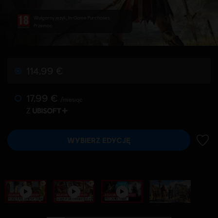
Wulgarny język, In-Game Purchases,
Przemoc
114,99 €
17,99 €
/miesiąc
Z
WYBIERZ EDYCJĘ
DODA