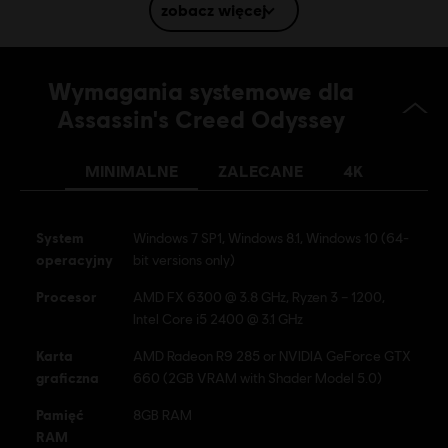
zobacz więcej
Język:
Angielski (Dźwięk, Interfejs, Napisy)
Francuski (Dźwięk, Interfejs, Napisy)
Wymagania systemowe dla
dowiedz się więcdej
Platformy:
Język:
PC (wersja cyfrowa), PS4/PS5 (Digital), Xbox (wersja
Assassin's Creed Odyssey
cyfrowa), Steam
Gatunek:
MINIMALNE
ZALECANE
4K
Gry akcji
Aktywacja:
Automatycznie dodane do twojej biblioteki Ubisoft
Connect i gotowe do pobrania
System
Windows 7 SP1, Windows 8.1, Windows 10 (64-
Warunki dla komputerów PC:
Aby grać, musisz posiadać konto
operacyjny
bit versions only)
Ubisoft i zainstalować aplikację Ubisoft Connect.
Procesor
AMD FX 6300 @ 3.8 GHz, Ryzen 3 – 1200,
Gra wieloosobowa:
No
Intel Core i5 2400 @ 3.1 GHz
Gra jednoosobowa:
Yes
Karta
AMD Radeon R9 285 or NVIDIA GeForce GTX
graficzna
660 (2GB VRAM with Shader Model 5.0)
© 2018 Ubisoft Entertainment. All Rights Reserved. Assassin's Creed, Ubisoft, and the
Pamięć
8GB RAM
Ubisoft logo are registered or unregistered trademarks of Ubisoft Entertainment in the
RAM