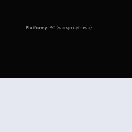
Platformy:
PC (wersja cyfrowa)
 of Ubisoft Entertainment in the U.S. and/or other
ustek sezonowych i innej zawartości dodatkowej
z Ubisoft Store. Dzięki
e tylko. Dawniej Uplay i Uplay Store.