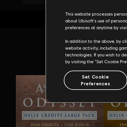
This website processes persona
about Ubisoft's use of persona
preferences at anytime by visi
In addition to the above, by c
Addi
website activity, including ga
technologies. If you wish to d
by visiting the “Set Cookie Pr
Set Cookie
Preferences