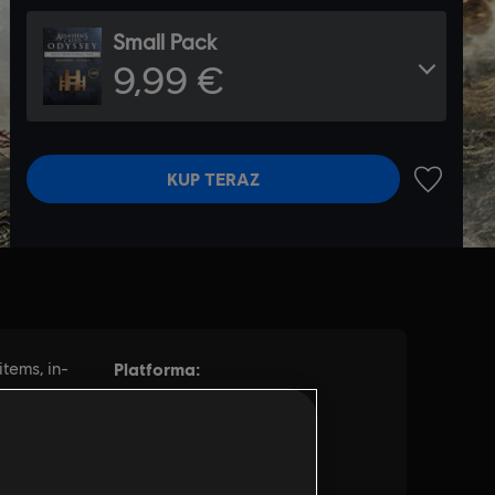
Small Pack
9,99 €
KUP TERAZ
DODAJ N