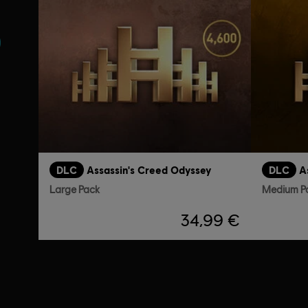
nie
DLC
Assassin's Creed Odyssey
DLC
A
Large Pack
Medium P
34,99 €