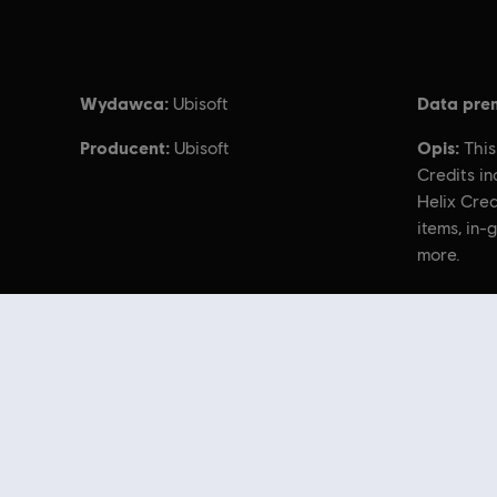
Wydawca:
Data prem
Ubisoft
Producent:
Opis:
Ubisoft
This
Credits in
Helix Cred
items, in
more.
© 2018 Ubisoft Entertainment. All Rights Reserved
Szukasz najnowszych gier na PC? Już nie musisz — oto sklep
Ubisoft Sto
regularnym wyprzedażom i
ofertom specjalnym
możesz sporo zaoszczędzić 