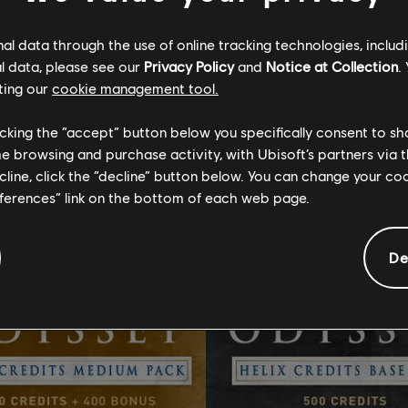
l data through the use of online tracking technologies, includ
INFORMACJE OGÓLNE
l data, please see our
Privacy Policy
and
Notice at Collection
.
ting our
cookie management tool.
licking the “accept” button below you specifically consent to s
tional content for this 
me browsing and purchase activity, with Ubisoft’s partners via t
ecline, click the “decline” button below. You can change your c
eferences” link on the bottom of each web page.
De