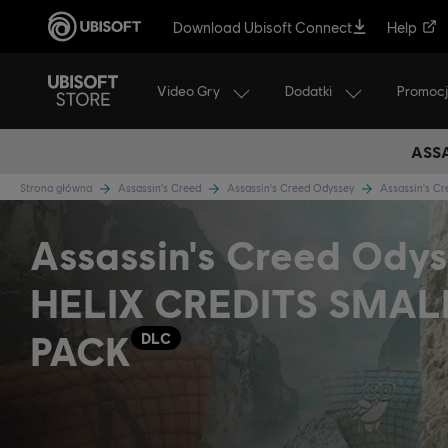
Download Ubisoft Connect
Help
Video Gry
Dodatki
Promoc
ASSA
Strona główna
Assassin's Creed
Assassin's Creed Odyssey
Assassin's C
Assassin's Creed Odys
HELIX CREDITS SMAL
PACK
DLC