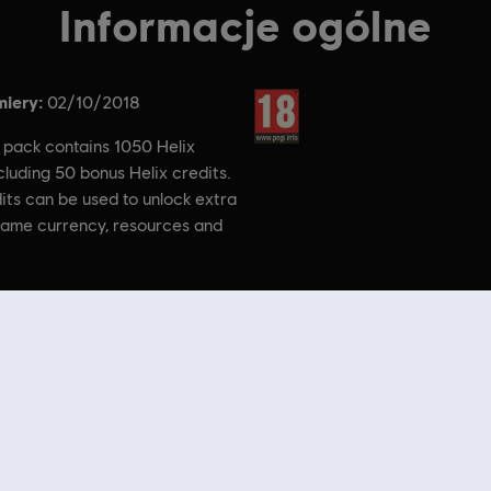
Informacje ogólne
iery:
Ocena:
02/10/2018
 pack contains 1050 Helix
cluding 50 bonus Helix credits.
its can be used to unlock extra
-game currency, resources and
. Assassin’s Creed, Ubisoft, and the Ubisoft logo are trademarks
countries.
re
! Ciesz się najlepszymi wrażeniami gamingowymi, grając w nowe gry, korzystając z
przep
na zakupie gier z najlepszych serii Ubisoft, takich jak
Assassin’s Creed
,
Far Cry
,
Anno
i ni