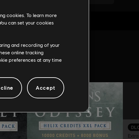
ing cookies. To learn more
 You can set your cookies
haring and recording of your
game:
hese online tracking
ookie preferences at any time
cline
Accept
DL
Extra