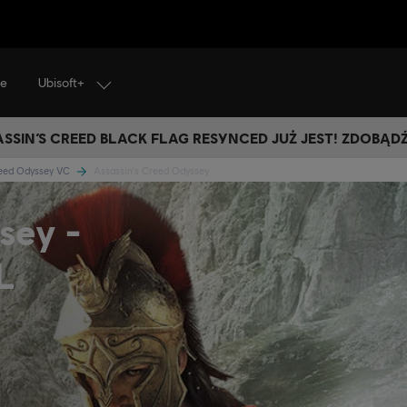
Ubisoft+
je
SSIN’S CREED BLACK FLAG RESYNCED JUŻ JEST! ZDOBĄD
reed Odyssey VC
Assassin's Creed Odyssey
sey -
L