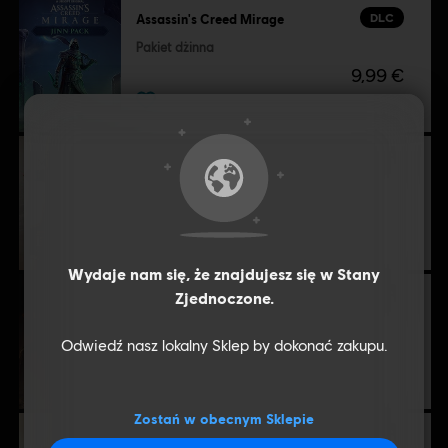
DLC
Assassin's Creed Mirage
US and/or other countries.
Pakiet dżinna
9,99 €
DLC
Assassin's Creed Mirage
Pakiet map
4,99 €
Wydaje nam się, że znajdujesz się w
Stany
DLC
Assassin's Creed Mirage
Zjednoczone
.
Pakiet Pioruna
Odwiedź nasz lokalny Sklep by dokonać zakupu.
4,99 €
Zostań w obecnym Sklepie
DLC
Assassin's Creed Mirage