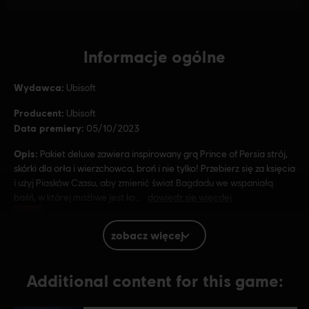
Informacje ogólne
Wydawca:
Ubisoft
Producent:
Ubisoft
Data premiery:
05/10/2023
Opis:
Pakiet deluxe zawiera inspirowany grą Prince of Persia strój,
skórki dla orła i wierzchowca, broń i nie tylko! Przebierz się za księcia
i użyj Piasków Czasu, aby zmienić świat Bagdadu we wspaniałą
baśń, w której możliwe jest ko
dowiedz się więcdej
Ocena:
Wulgarny język, In-Game Purchases, Przemoc
zobacz więcej
Gatunek:
Gry akcji
Additional content for this game:
© 2023 Ubisoft Entertainment. All Rights Reserved. Assassin’s Creed, Ubisoft, and the
Ubisoft logo are registered or unregistered trademarks of Ubisoft Entertainment in the