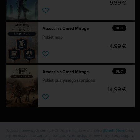
9,99 €
DLC
Assassin's Creed Mirage
Pakiet map
4,99 €
DLC
Assassin's Creed Mirage
Pakiet pustynnego skorpiona
14,99 €
Szukasz najnowszych gier na PC? Już nie musisz — oto sklep
Ubisoft Store
!Ciesz
się najlepszymi wrażeniami gamingowymi, grając w nowe gry, korzystając z