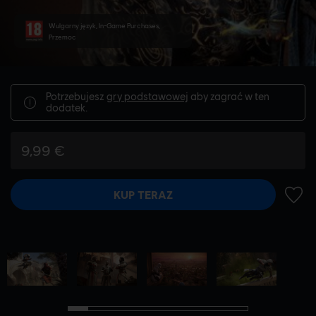
Wulgarny język, In-Game Purchases,
Przemoc
Potrzebujesz
gry podstawowej
aby zagrać w ten
dodatek.
9,99 €
KUP TERAZ
DODA