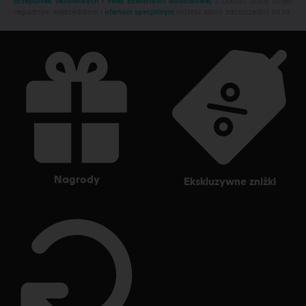
przepustek sezonowych i innej zawartości dodatkowej
z Ubisoft Store. Dzięki
regularnym wyprzedażom i
ofertom specjalnym
możesz sporo zaoszczędzić na za
nagrody
ekskluzywne zniżki