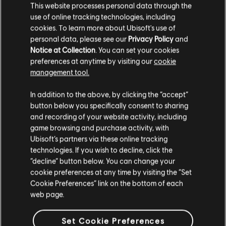
This website processes personal data through the
use of online tracking technologies, including
cookies. To learn more about Ubisoft's use of
personal data, please see our
Privacy Policy
and
Notice at Collection
. You can set your cookies
preferences at anytime by visiting our
cookie
management tool.
Creemos que estás en
Estados Unidos
.
In addition to the above, by clicking the “accept”
button below you specifically consent to sharing
Por favor, visita nuestra Store local para realizar
and recording of your website activity, including
tu compra.
game browsing and purchase activity, with
Ubisoft’s partners via these online tracking
technologies. If you wish to decline, click the
Permanecer en esta Store
“decline” button below. You can change your
cookie preferences at any time by visiting the “Set
Actualizar mi localidad
Cookie Preferences” link on the bottom of each
web page.
Set Cookie Preferences