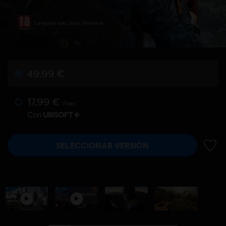
Lenguaje soez, Sexo, Violencia
49,99 €
17,99 €
/mes
Con
SELECCIONAR VERSIÓN
AÑADI