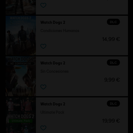
Condiciones del PC:
Necesitas una cuenta Ubisoft e instalar la
aplicación Ubisoft Connect para jugar este contenido.
DLC
Watch Dogs 2
Software antitrampas:
la solución antitrampas Easy Anti-Cheat
Condiciones Humanas
se instala automáticamente con este juego y es necesaria para
14,99 €
jugarlo. No podrás iniciarlo si la has desinstalado.
Multijugador:
Si
Un jugador:
Yes
DLC
Watch Dogs 2
Sin Concesiones
2016 Ubisoft Entertainment. All Rights Reserved. Watch
9,99 €
Dogs, Ubisoft and the Ubisoft logo are trademarks of
Ubisoft Entertainment in the U.S. and/or other countries.
DLC
Watch Dogs 2
Ultimate Pack
19,99 €