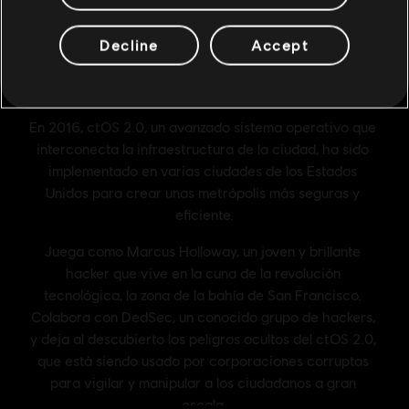
Decline
Accept