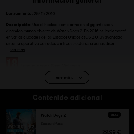
Lanzamiento:
28/11/2016
Descripción:
Usa el hackeo como arma en el gigantesco y
dinámico mundo abierto de Watch Dogs 2. En 2016 se implementó
en varias ciudades de los Estados Unidos ctOS 2.0, un avanzado
sistema operativo de redes e infraestructuras urbanas diseñ
ver más
Clasificación por edad :
Lenguaje soez, Sexo, Violencia
ver más
Idioma:
Inglés (Sonido, Interfaz, Subtítulos)
Francés (Sonido, Interfaz, Subtítulos)
Contenido adicional
ver más
Idioma:
Plataformas:
PC (Digital), PS4 (Digital), Xbox (Digital), Steam
DLC
Watch Dogs 2
Género:
Acción/Aventura
Season Pass
Activación:
Añadido automáticamente a la biblioteca de Ubisoft
29,99 €
Connect para PC