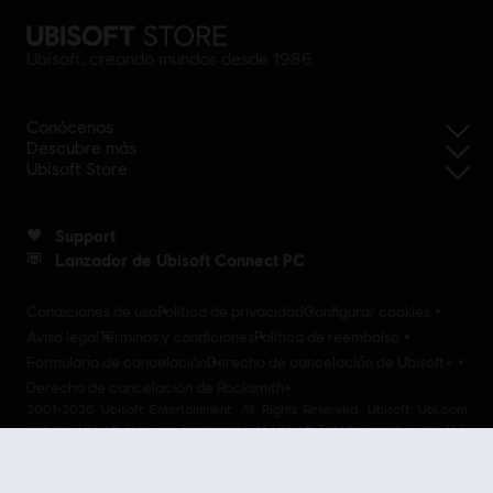
Ubisoft, creando mundos desde 1986
Conócenos
Descubre más
Ubisoft Store
Support
Lanzador de Ubisoft Connect PC
Condiciones de uso
Política de privacidad
Configurar cookies
Aviso legal
Términos y condiciones
Política de reembolso
Formulario de cancelación
Derecho de cancelación de Ubisoft+
Derecho de cancelación de Rocksmith+
2001-2026 Ubisoft Entertainment. All Rights Reserved. Ubisoft, Ubi.com
and the Ubisoft logo are trademarks of Ubisoft Entertainment in the U.S
and/or other countries Ubisoft EMEA SAS 2, avenue Pasteur 94160 Saint
Mandé, France - storeUE@ubisoft.com. Pour toute demande d’assistance
concernant l’un de nos produits : support.ubi.com