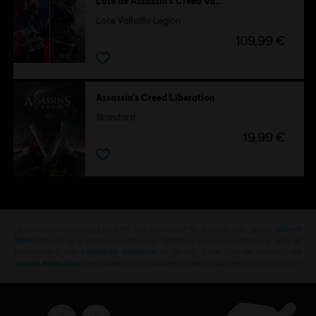
Lote de Assassin's Creed Valhalla + Watch Dogs: Legion
Lote Valhalla Legion
109,99 €
Assassin's Creed Liberation
Standard
19,99 €
¿Buscas los videojuegos para PC más recientes? No busques más: ¡visita
Ubisoft
Store
!Disfruta de la experiencia de juego definitiva con nuevos títulos, el pase de
temporada y más
contenido adicional
de Ubisoft Store. Con las rebajas y las
ofertas especiales
que sacamos periódicamente, podrás aprovechar magníficas o