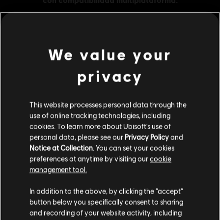
We value your
MENU
COMPRAR
privacy
Contenido adicional
This website processes personal data through the
use of online tracking technologies, including
DLC
Trials Rising Pack grande de bellotas
cookies. To learn more about Ubisoft's use of
Pack grande de bellotas
personal data, please see our
Privacy Policy
and
34,99 €
Notice at Collection
. You can set your cookies
preferences at anytime by visiting our
cookie
management tool.
Creemos que estás en
Estados Unidos
.
DLC
Trials Rising Pack mediano de bellotas
In addition to the above, by clicking the “accept”
Pack mediano de bellotas
button below you specifically consent to sharing
Por favor, visita nuestra Store local para realizar
19,99 €
and recording of your website activity, including
tu compra.