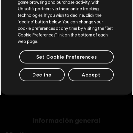
game browsing and purchase activity, with
Ubisoft’s partners via these online tracking
technologies. If you wish to decline, click the
DLC
Trials Rising Megapack de bellotas
Permanecer en esta Store
“decline” button below. You can change your
cookie preferences at any time by visiting the “Set
Megapack de bellotas
Actualizar mi localidad
Cookie Preferences” link on the bottom of each
49,99 €
web page.
Set Cookie Preferences
DLC
Trials Rising Minipack de bellotas
Minipack de bellotas
Decline
Accept
4,99 €
Información general