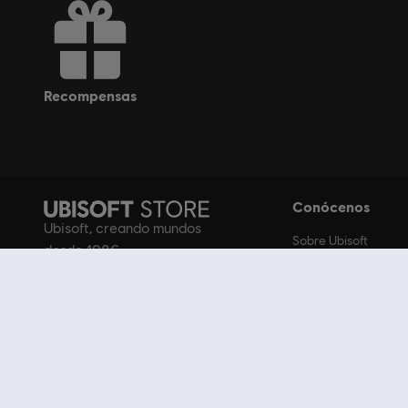
recompensas
Conócenos
Ubisoft, creando mundos
Sobre Ubisoft
desde 1986
Ubisoft.com
Trabaja con nosotro
Programa de Cread
Ubisoft Gear Shop