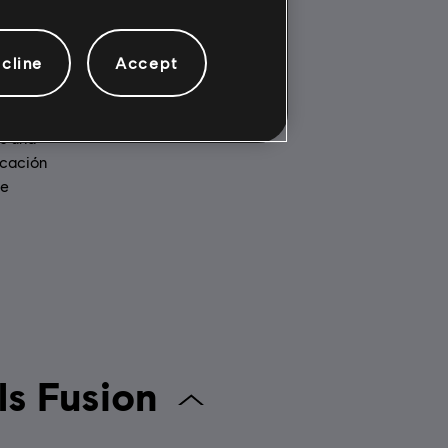
cline
Accept
Multijugador:
camente a
Si
ct para PC
Un jugador:
Yes
s una
icación
te
sistema de Trials Fusion