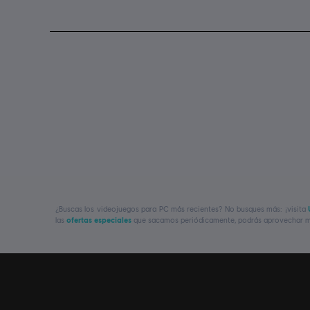
¿Buscas los videojuegos para PC más recientes? No busques más: ¡visita
las
ofertas especiales
que sacamos periódicamente, podrás aprovechar ma