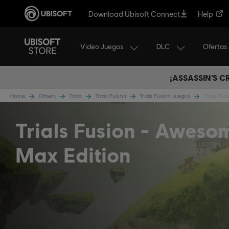
Download Ubisoft Connect
Help
Video Juegos
DLC
Ofertas
¡ASSASSIN’S 
Home
Others
Trials
Trials Fusion
Trials Fusion Juegos
Trials Fu
Trials Fusion
Aweso
Max Edition