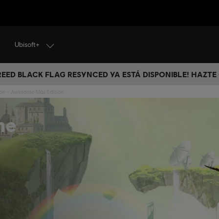
Ubisoft+
CREED BLACK FLAG RESYNCED YA ESTÁ DISPONIBLE! HAZTE
sion - Awesome Max Edition
me