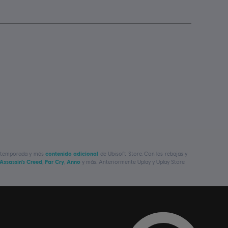
de temporada y más
contenido adicional
de Ubisoft Store. Con las rebajas y
Assassin’s Creed
,
Far Cry
,
Anno
y más. Anteriormente Uplay y Uplay Store.