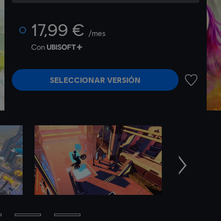
17,99 €
/mes
Con
SELECCIONAR VERSIÓN
AÑADIR A
Siguiente