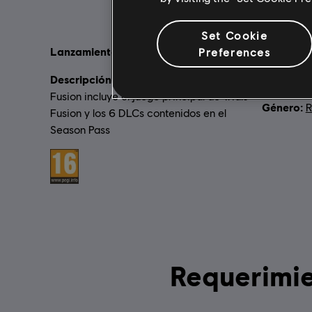
Set Cookie
Lanzamiento:
Idioma:
Preferences
15/07/2015
E
Descripción:
Plataform
Esta edición de Trials
Fusion incluye el juego principal de Trials
Género:
R
Fusion y los 6 DLCs contenidos en el
Season Pass
Clasificación por edad :