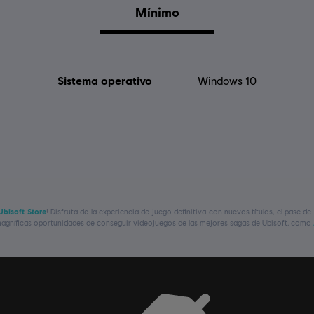
Mínimo
Sistema operativo
Windows 10
Ubisoft Store
! Disfruta de la experiencia de juego definitiva con nuevos títulos, el pase 
gníficas oportunidades de conseguir videojuegos de las mejores sagas de Ubisoft, como