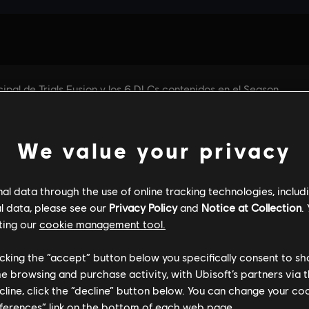
We value your privacy
l data through the use of online tracking technologies, includ
l data, please see our
Privacy Policy
and
Notice at Collection
.
ting our
cookie management tool.
FORMACIÓN GENERAL
ESPECIFICACIONES DE
licking the “accept” button below you specifically consent to s
me browsing and purchase activity, with Ubisoft’s partners via t
ecline, click the “decline” button below. You can change your c
eferences” link on the bottom of each web page.