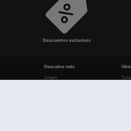
descuentos exclusivos
Descubre más
Ubis
Juegos
Tu c
Contenido adicional
Tus p
s
Ofertas
Mi su
ores
Ubisoft+
Descu
Rocksmith+