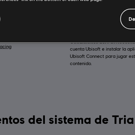
Información general
De
Activación:
ng
Añadido automáti
la biblioteca de Ubisoft Conne
as:
PC (Digital), Steam
Condiciones del PC:
Necesita
acing
cuenta Ubisoft e instalar la apl
Ubisoft Connect para jugar es
contenido.
Requerimientos del 