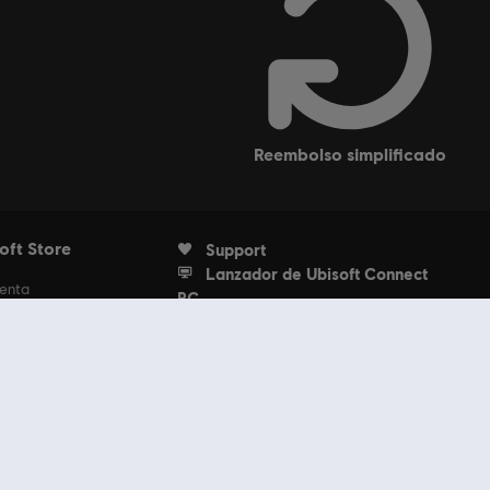
reembolso simplificado
oft Store
Support
Lanzador de Ubisoft Connect
uenta
PC
edidos
scripción
ento con Units