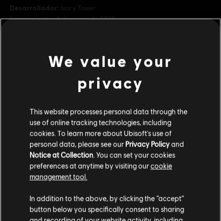
Desarrollador:
Ivory Tower
Lanzamiento:
4 de marzo de 2026
Descripción:
Desata una potencia y una precisión incomparables
con una selección de motos prémium de BMW, Kawasaki y KTM. -
We value your
BMW S1000RR (2015) - Kawasaki Ninja H2 (2015) - KTM RC16 Red
Bull Team (2022) Contenido del juego. Para acceder se
privacy
ver más
Clasificación por edad :
ver más
Lenguaje soez, Sexo, Incluye compras
This website processes personal data through the
use of online tracking technologies, including
Plataformas:
PC (Digital)
Contenido adicional
cookies. To learn more about Ubisoft's use of
Género:
Racing
personal data, please see our
Privacy Policy
and
Condiciones del PC:
Necesitas una cuenta Ubisoft e instalar la
Notice at Collection
. You can set your cookies
DLC
The Crew Motorfest
aplicación Ubisoft Connect para jugar este contenido.
preferences at anytime by visiting our
cookie
Pack de coches triple Porsche
management tool.
4,99 €
Creemos que estás en
Estados Unidos
.
© 2020–2026 Ubisoft Entertainment. All Rights Reserved.
In addition to the above, by clicking the “accept”
The Crew, Ubisoft, and the Ubisoft logo are registered or
button below you specifically consent to sharing
Por favor, visita nuestra Store local para realizar
unregistered trademarks of Ubisoft Entertainment in the
and recording of your website activity, including