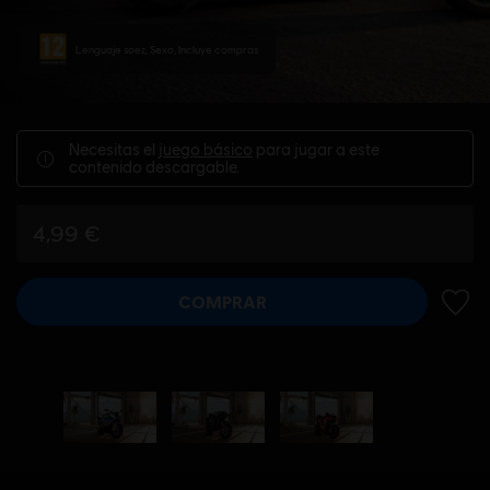
Lenguaje soez, Sexo, Incluye compras
Necesitas el
juego básico
para jugar a este
contenido descargable.
4,99 €
COMPRAR
AÑADI