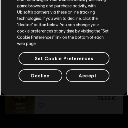
tu compra.
DLC
The Crew Motorfest
US and/or other countries.
game browsing and purchase activity, with
Pack de coches triple Ford
Ubisoft’s partners via these online tracking
technologies. If you wish to decline, click the
4,99 €
Permanecer en esta Store
“decline” button below. You can change your
cookie preferences at any time by visiting the “Set
Actualizar mi localidad
Cookie Preferences” link on the bottom of each
DLC
The Crew Motorfest
web page.
Pack de coches japoneses
Set Cookie Preferences
6,99 €
Decline
Accept
DLC
The Crew Motorfest
360 000 Crew Credits
29,99 €