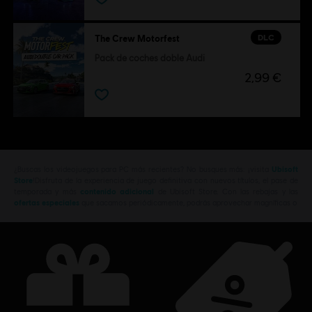
DLC
The Crew Motorfest
Pack de coches doble Audi
2,99 €
¿Buscas los videojuegos para PC más recientes? No busques más: ¡visita
Ubisoft
Store
!Disfruta de la experiencia de juego definitiva con nuevos títulos, el pase de
temporada y más
contenido adicional
de Ubisoft Store. Con las rebajas y las
ofertas especiales
que sacamos periódicamente, podrás aprovechar magníficas o