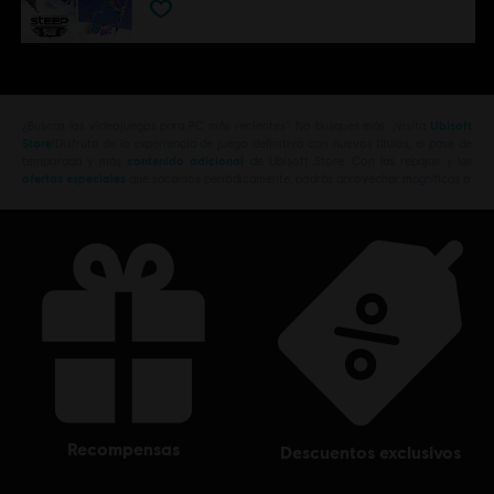
¿Buscas los videojuegos para PC más recientes? No busques más: ¡visita
Ubisoft
Store
!Disfruta de la experiencia de juego definitiva con nuevos títulos, el pase de
temporada y más
contenido adicional
de Ubisoft Store. Con las rebajas y las
ofertas especiales
que sacamos periódicamente, podrás aprovechar magníficas o
recompensas
descuentos exclusivos