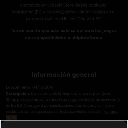
Información general
Lanzamiento:
04/12/2018
Descripción:
Da un toque de la vieja escuela a tu partida de
Steep para que parezca sacada un juego de deportes de invierno
de los 90. Consigue 3 personalizaciones, los trucos y la música
exclusivos de la vieja escuela. ¡Todo eso vuelve a esta
ver más
Clasificación por edad :