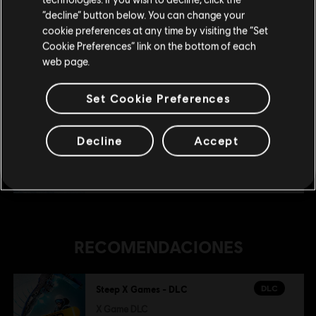
Permanecer en esta Store
“decline” button below. You can change your
DLC
Steep
cookie preferences at any time by visiting the “Set
Pack Winterfest
Actualizar mi localidad
Cookie Preferences” link on the bottom of each
11,99 €
web page.
Set Cookie Preferences
DLC
Steep - Rocket Wingsuit Pack - DLC
DLC Traje de alas propulsoras
Decline
Accept
4,99 €
RECOMENDACIONES
DLC
Steep X Games - DLC
X Game DLC