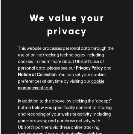
Género:
Simulador
,
Estrategia
,
Sports
We value your
ver más
© 2018 Ubisoft Entertainment. All Rights Reserved. The Steep logo, Ubisoft, and the
privacy
Ubisoft logo are trademarks of Ubisoft Entertainment in the US and/or other countries.
Used under license from ESPN Enterprises, Inc. X Games is a trademark of ESPN, Inc
Contenido adicional
This website processes personal data through the
use of online tracking technologies, including
DLC
Steep X Games - DLC
cookies. To learn more about Ubisoft's use of
personal data, please see our
Privacy Policy
and
X Game DLC
Notice at Collection
. You can set your cookies
9,99 €
preferences at anytime by visiting our
cookie
management tool.
Creemos que estás en
Estados Unidos
.
DLC
Steep
In addition to the above, by clicking the “accept”
button below you specifically consent to sharing
Extreme Pack
Por favor, visita nuestra Store local para realizar
and recording of your website activity, including
9,99 €
tu compra.
game browsing and purchase activity, with
Ubisoft’s partners via these online tracking
technologies. If you wish to decline, click the