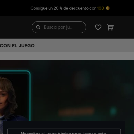
Consigue un 20 % de descuento con
100
 CON EL JUEGO
Necesitas el
juego básico
para jugar a este