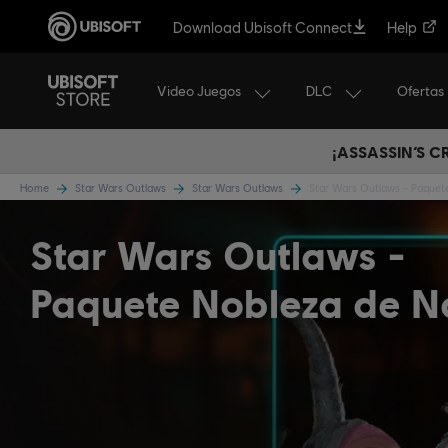
Download Ubisoft Connect
Help
Video Juegos
DLC
Ofertas
¡ASSASSIN’S 
Home
Star Wars Outlaws
Star Wars Outlaws
Star Wars Outlaws - Paquet
Star Wars Outlaws -
Paquete Nobleza de 