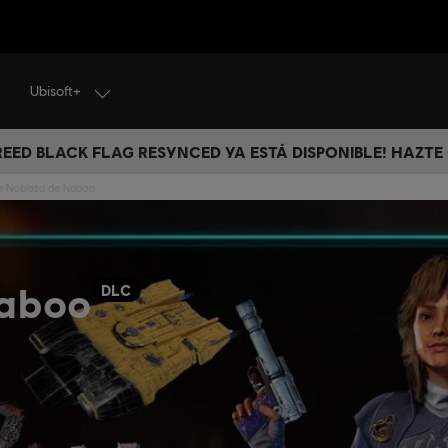
Ubisoft+
CREED BLACK FLAG RESYNCED YA ESTÁ DISPONIBLE! HAZTE
e Nobleza de Naboo
Naboo
DLC