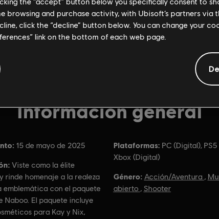
licking the “accept” button below you specifically consent to s
me browsing and purchase activity, with Ubisoft’s partners via t
ecline, click the “decline” button below. You can change your c
eferences” link on the bottom of each web page.
De
Información general
nto:
Plataformas:
15 de mayo de 2025
PC (Digital), PS5 
Xbox (Digital)
ón:
Viste como la élite
Género:
y rinde homenaje a la realeza
Acción/Aventura
,
Mu
a emblemática con el paquete
abierto
,
Shooter
e Naboo. El paquete incluye
osméticos para Kay y Nix,