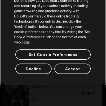
button below you specifically consent to sharing
Por favor, visita nuestra Store local para realizar
Reserved. Developed by Ubisoft. Ubisoft ™ & © 2024
and recording of your website activity, including
tu compra.
Ubisoft Entertainment. All Rights Reserved.
game browsing and purchase activity, with
DLC
Star Wars Outlaws
Ubisoft’s partners via these online tracking
technologies. If you wish to decline, click the
Pack definitivo
Permanecer en esta Store
“decline” button below. You can change your
19,99 €
cookie preferences at any time by visiting the “Set
Actualizar mi localidad
Cookie Preferences” link on the bottom of each
web page.
DLC
Star Wars Outlaws
Set Cookie Preferences
Comando Forestal Pack
4,99 €
Decline
Accept
DLC
Star Wars Outlaws
Season Pass
39,99 €