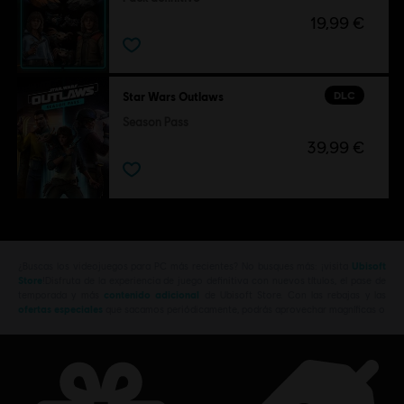
19,99 €
DLC
Star Wars Outlaws
Season Pass
39,99 €
¿Buscas los videojuegos para PC más recientes? No busques más: ¡visita
Ubisoft
Store
!Disfruta de la experiencia de juego definitiva con nuevos títulos, el pase de
temporada y más
contenido adicional
de Ubisoft Store. Con las rebajas y las
ofertas especiales
que sacamos periódicamente, podrás aprovechar magníficas o