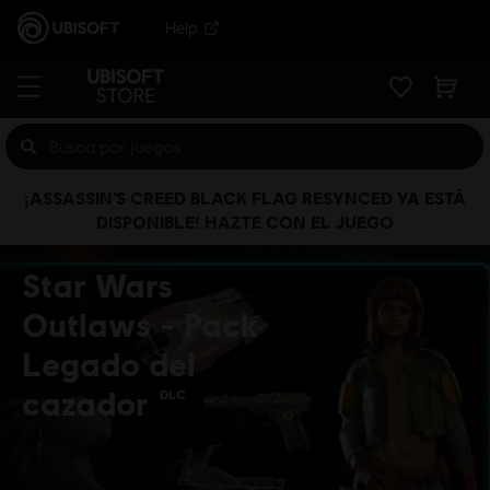
Help
¡ASSASSIN’S CREED BLACK FLAG RESYNCED YA ESTÁ
DISPONIBLE! HAZTE CON EL JUEGO
Star Wars
Outlaws - Pack
Legado del
cazador
DLC