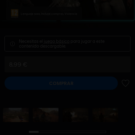
Lenguaje soez, Incluye compras, Violencia
Necesitas el
juego básico
para jugar a este
contenido descargable.
8,99 €
COMPRAR
AÑADI