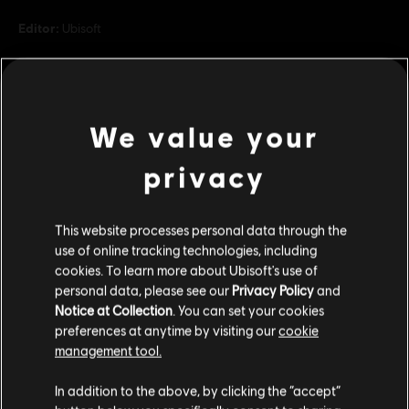
Editor:
Ubisoft
Desarrollador:
Massive Entertainment
Lanzamiento:
21 de noviembre de 2024
Descripción:
Inspira respeto y miedo a todos los bajos fondos con
We value your
un aspecto inspirado en uno de los cazarrecompensas más
temidos de toda la galaxia. El paquete Legado del cazador incluye
privacy
objetos cosméticos para Kay y su bláster, Nix, el speed
ver más
Clasificación por edad :
ver más
Lenguaje soez, Incluye compras, Violencia
This website processes personal data through the
use of online tracking technologies, including
cookies. To learn more about Ubisoft's use of
Plataformas:
PC (Digital), PS5 (Digital), Xbox (Digital)
Contenido adicional
personal data, please see our
Privacy Policy
and
Género:
Acción/Aventura
,
Mundo abierto
,
Shooter
Notice at Collection
. You can set your cookies
preferences at anytime by visiting our
cookie
Condiciones del PC:
Necesitas una cuenta Ubisoft e instalar la
DLC
Star Wars Outlaws
management tool.
aplicación Ubisoft Connect para jugar este contenido.
Pack del Cártel Ronin
Creemos que estás en
Estados Unidos
.
8,99 €
In addition to the above, by clicking the “accept”
STAR WARS © & ™ 2024 Lucasfilm Ltd. All Rights