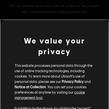
We value your
MENU
COMPRAR
privacy
Contenido adicional
This website processes personal data through the
DLC
The Crew 2
use of online tracking technologies, including
cookies. To learn more about Ubisoft's use of
Gold Credits Pack
personal data, please see our
Privacy Policy
and
29,99 €
Notice at Collection
. You can set your cookies
preferences at anytime by visiting our
cookie
management tool.
DLC
The Crew 2
Creemos que estás en
Estados Unidos
.
In addition to the above, by clicking the “accept”