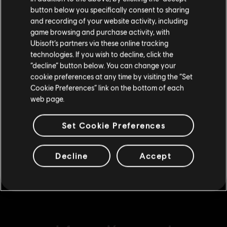
Silver Credits Pack
button below you specifically consent to sharing
Por favor, visita nuestra Store local para realizar
19,99 €
and recording of your website activity, including
tu compra.
game browsing and purchase activity, with
Ubisoft’s partners via these online tracking
technologies. If you wish to decline, click the
DLC
The Crew 2
Permanecer en esta Store
“decline” button below. You can change your
Bronze Credits Pack
cookie preferences at any time by visiting the “Set
Actualizar mi localidad
9,99 €
Cookie Preferences” link on the bottom of each
web page.
Set Cookie Preferences
DLC
The Crew 2
Starter Credits Pack
4,99 €
Decline
Accept