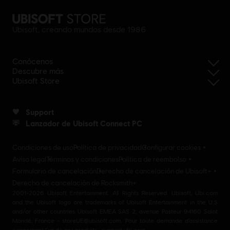
Ubisoft, creando mundos desde 1986
Conócenos
Descubre más
Ubisoft Store
Support
Lanzador de Ubisoft Connect PC
Condiciones de uso
Política de privacidad
Configurar cookies
Aviso legal
Términos y condiciones
Política de reembolso
Formulario de cancelación
Derecho de cancelación de Ubisoft+
Derecho de cancelación de Rocksmith+
2001-2026 Ubisoft Entertainment. All Rights Reserved. Ubisoft, Ubi.com
and the Ubisoft logo are trademarks of Ubisoft Entertainment in the U.S
and/or other countries Ubisoft EMEA SAS 2, avenue Pasteur 94160 Saint
Mandé, France - storeUE@ubisoft.com. Pour toute demande d’assistance