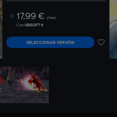
17,99 €
/mes
Con
SELECCIONAR VERSIÓN
AÑADIR A