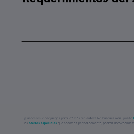
¿Buscas los videojuegos para PC más recientes? No busques más: ¡visita
las
ofertas especiales
que sacamos periódicamente, podrás aprovechar ma