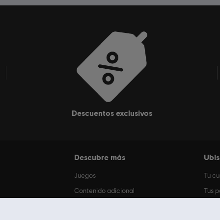
descuentos exclusivos
Descubre más
Ubis
Juegos
Tu c
Contenido adicional
Tus p
s
Ofertas
Mi su