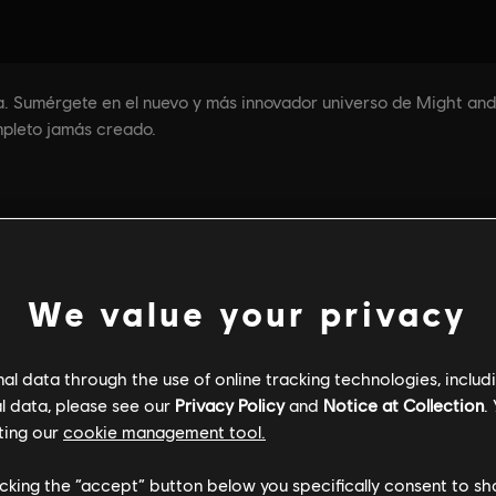
We value your privacy
FORMACIÓN GENERAL
ESPECIFICACIONES DE
l data through the use of online tracking technologies, includ
l data, please see our
Privacy Policy
and
Notice at Collection
.
ting our
cookie management tool.
Información general
licking the “accept” button below you specifically consent to s