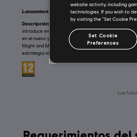
website activity, including ga
Lanzamiento:
Idioma:
technologies. If you wish to d
2006
En
by visiting the “Set Cookie Pr
Descripción:
Género:
La saga de Heroes se
E
introduce en una nueva era. Sumérgete
Set Cookie
en el nuevo y más innovador universo de
Preferences
Might and Magic y disfruta del juego de
estrategia más completo jamás creado.
Clasificación por edad :
Las funci
Requerimientos del sistema de Heroes of Mi