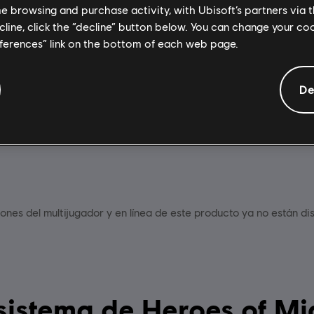
me browsing and purchase activity, with Ubisoft’s partners via t
Activación:
ecline, click the “decline” button below. You can change your c
, De, Es, Fr, It
Añadido automáti
eferences” link on the bottom of each web page.
la biblioteca de Ubisoft Conne
strategia
Condiciones del PC:
Necesita
cuenta Ubisoft e instalar la apl
De
Ubisoft Connect para jugar es
contenido.
ones del multijugador y en línea de este producto ya no están di
ght and Magic 5 -