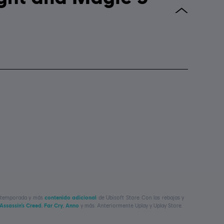
de temporada y más
contenido adicional
de Ubisoft Store. Con las rebajas y
Assassin’s Creed
,
Far Cry
,
Anno
y más. Anteriormente Uplay y Uplay Store.