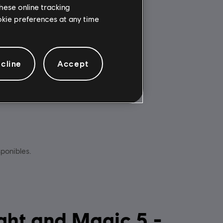
hese online tracking
Multijugador:
ookie preferences at any time
camente a
Si
ct para PC
Un jugador:
Sí
s una
icación
cline
Accept
te
sponibles.