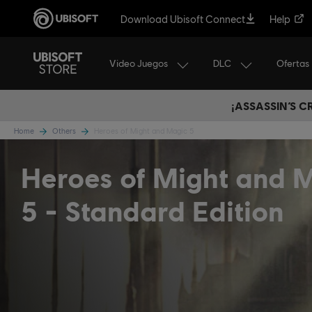
Download Ubisoft Connect
Help
Video Juegos
DLC
Ofertas
¡ASSASSIN’S 
Home
Others
Heroes of Might and Magic 5
Heroes of Might and 
5
Standard Edition