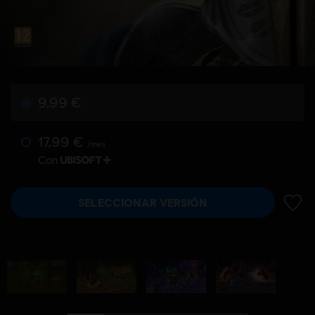
9,99 €
17,99 €
/mes
Con
SELECCIONAR VERSIÓN
AÑADI