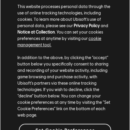
This website processes personal data through the
use of online tracking technologies, including
MENU
SELECCIONAR VERSIÓN
cookies. To learn more about Ubisoft's use of
personal data, please see our
Privacy Policy
and
Notice at Collection
. You can set your cookies
Información general
preferences at anytime by visiting our
cookie
management tool.
Lanzamiento:
2006
Creemos que estás en
Estados Unidos
.
In addition to the above, by clicking the “accept”
Descripción:
La saga de Heroes se introduce en una nueva era.
button below you specifically consent to sharing
Por favor, visita nuestra Store local para realizar
Sumérgete en el nuevo y más innovador universo de Might and
and recording of your website activity, including
tu compra.
Magic y disfruta del juego de estrategia más completo jamás
game browsing and purchase activity, with
creado.
Ubisoft’s partners via these online tracking
technologies. If you wish to decline, click the
Clasificación por edad :
Permanecer en esta Store
“decline” button below. You can change your
cookie preferences at any time by visiting the “Set
Actualizar mi localidad
Idioma:
En, De, Es, Fr, It
Cookie Preferences” link on the bottom of each
ver más
web page.
Género:
Estrategia
Activación:
Añadido automáticamente a la biblioteca de Ubisoft
Set Cookie Preferences