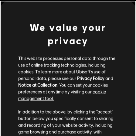
Descripción:
Atrevida, apasionada y capitana de su propio barco,
la Heroína Pirata llega a Heathmoor esta temporada en busca de
reliquias y tesoros perdidos.
Clasificación por edad :
Incluye compras, Violencia
We value your
Online Interactions Not Rated by the ESRB
privacy
ver más
Género:
Lucha
Activación:
Añadido automáticamente a la biblioteca de Ubisoft
Contenido adicional
Connect para PC
This website processes personal data through the
use of online tracking technologies, including
Condiciones del PC:
Necesitas una cuenta Ubisoft e instalar la
cookies. To learn more about Ubisoft's use of
aplicación Ubisoft Connect para jugar este contenido.
DLC
For Honor
personal data, please see our
Privacy Policy
and
Notice at Collection
. You can set your cookies
Heroína belicista
preferences at anytime by visiting our
cookie
© 2021 Ubisoft Entertainment. All Rights Reserved. The For Honor logo, Ubisoft and the
9,99 €
management tool.
Ubisoft logo are registered or unregistered trademarks of Ubisoft Entertainment in the
Creemos que estás en
Estados Unidos
.
U.S. and/or other countries.
In addition to the above, by clicking the “accept”
button below you specifically consent to sharing
DLC
For Honor
Por favor, visita nuestra Store local para realizar
and recording of your website activity, including
Virtuosa – Heroína
tu compra.
game browsing and purchase activity, with
9,99 €