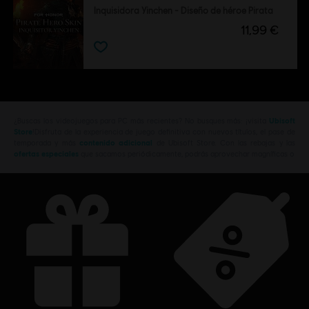
Inquisidora Yinchen - Diseño de héroe Pirata
11,99 €
¿Buscas los videojuegos para PC más recientes? No busques más: ¡visita
Ubisoft
Store
!Disfruta de la experiencia de juego definitiva con nuevos títulos, el pase de
temporada y más
contenido adicional
de Ubisoft Store. Con las rebajas y las
ofertas especiales
que sacamos periódicamente, podrás aprovechar magníficas o