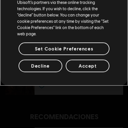
Ubisoft’s partners via these online tracking
technologies. If you wish to decline, click the
Permanecer en esta Store
“decline” button below. You can change your
cookie preferences at any time by visiting the “Set
DLC
For Honor
Actualizar mi localidad
Cookie Preferences” link on the bottom of each
Afeera - Heroína
web page.
9,99 €
Set Cookie Preferences
DLC
For Honor
Decline
Accept
Inquisidora Yinchen - Diseño de héroe Pirata
11,99 €
RECOMENDACIONES