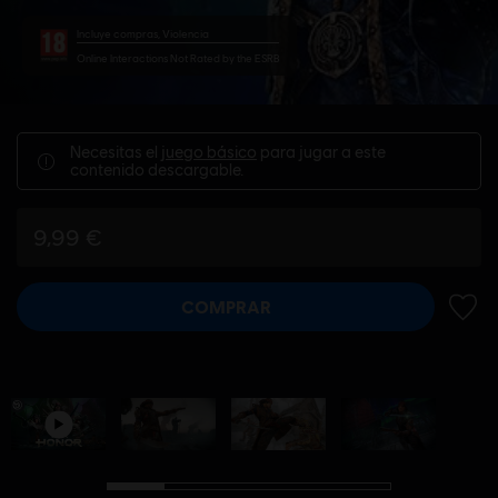
Incluye compras, Violencia
Online Interactions Not Rated by the ESRB
Necesitas el
juego básico
para jugar a este
contenido descargable.
9,99 €
COMPRAR
AÑADI