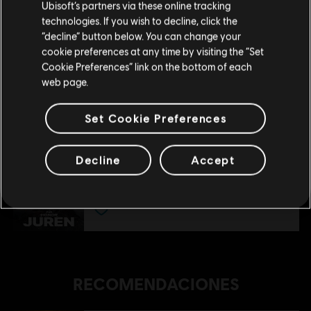
9,99 €
Ubisoft’s partners via these online tracking
technologies. If you wish to decline, click the
Permanecer en esta Store
“decline” button below. You can change your
cookie preferences at any time by visiting the “Set
DLC
For Honor
Actualizar mi localidad
Cookie Preferences” link on the bottom of each
Medjay – Héroe
web page.
9,99 €
Set Cookie Preferences
DLC
For Honor
Decline
Accept
Juren - Héroe
9,99 €
RECOMENDACIONES