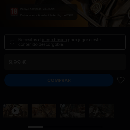
Incluye compras, Violencia
Online Interactions Not Rated by the ESRB
Necesitas el
juego básico
para jugar a este
contenido descargable.
9,99 €
COMPRAR
AÑADI