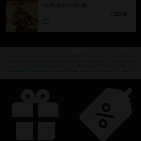
Diseño de héroe Shaolin
11,99 €
¿Buscas los videojuegos para PC más recientes? No busques más: ¡visita
Ubisoft
Store
!Disfruta de la experiencia de juego definitiva con nuevos títulos, el pase de
temporada y más
contenido adicional
de Ubisoft Store. Con las rebajas y las
ofertas especiales
que sacamos periódicamente, podrás aprovechar magníficas o