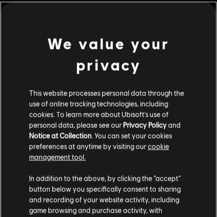
Descripción:
Conviértete en un Kyoshin, un Samurái místico
dotado de una elegancia y una destreza que dejarán a todos
boquiabiertos en el campo de batalla.
Clasificación por edad :
Incluye compras, Violencia
We value your
Online Interactions Not Rated by the ESRB
privacy
ver más
Género:
Lucha
Condiciones del PC:
Necesitas una cuenta Ubisoft e instalar la
Contenido adicional
aplicación Ubisoft Connect para jugar este contenido.
This website processes personal data through the
use of online tracking technologies, including
cookies. To learn more about Ubisoft's use of
© 2018 Ubisoft Entertainment. All Rights Reserved. The For Honor logo, Marching Fire,
DLC
For Honor
personal data, please see our
Privacy Policy
and
Ubisoft and the Ubisoft logo are registered or unregistered.
Notice at Collection
. You can set your cookies
Grifo – Héroe
preferences at anytime by visiting our
cookie
9,99 €
management tool.
Creemos que estás en
Estados Unidos
.
In addition to the above, by clicking the “accept”
button below you specifically consent to sharing
DLC
For Honor
Por favor, visita nuestra Store local para realizar
and recording of your website activity, including
Ocelotl – Héroe
tu compra.
game browsing and purchase activity, with