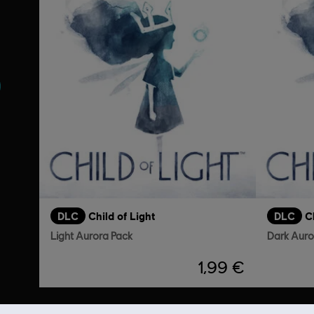
DLC
Child of Light
DLC
C
Light Aurora Pack
Dark Auro
1,99 €