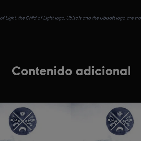
of Light, the Child of Light logo, Ubisoft and the Ubisoft logo are tr
Contenido adicional