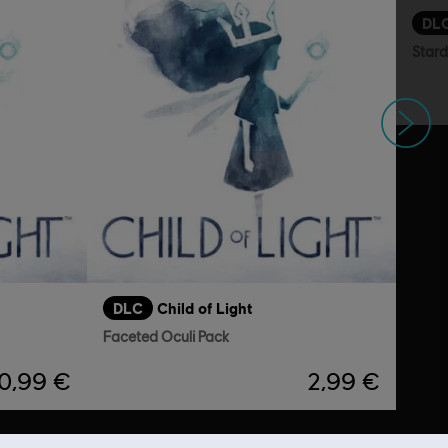
DL
Stard
Siguiente
DLC
Child of Light
Faceted Oculi Pack
0,99 €
2,99 €