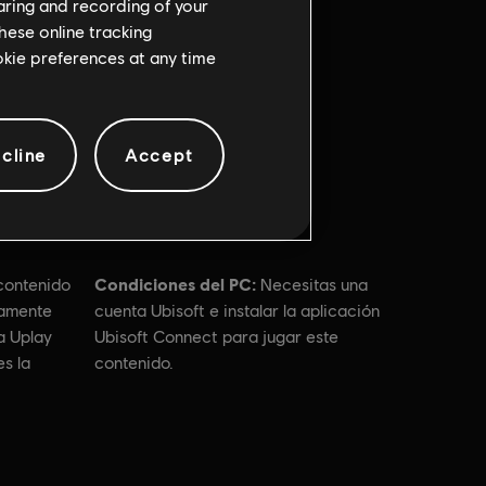
haring and recording of your
hese online tracking
ookie preferences at any time
cline
Accept
Condiciones del PC:
 contenido
Necesitas una
camente
cuenta Ubisoft e instalar la aplicación
a Uplay
Ubisoft Connect para jugar este
s la
contenido.