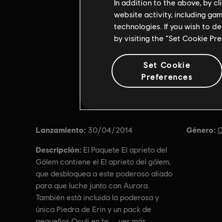
In addition to the above, by c
website activity, including ga
technologies. If you wish to d
by visiting the “Set Cookie Pr
Set Cookie
Preferences
Lanzamiento:
Género:
30/04/2014
C
Descripción:
El Paquete El aprieto del
Gólem contiene el El aprieto del gólem,
que desbloquea a este poderoso aliado
para que luche junto con Aurora.
También está incluida la poderosa y
única Piedra de Erin y un pack de
pequeños Oculi en br
ver más