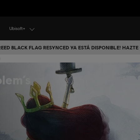
Ubisoft+
CREED BLACK FLAG RESYNCED YA ESTÁ DISPONIBLE! HAZTE
t
olem’s