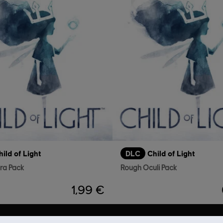
hild of Light
DLC
Child of Light
ra Pack
Rough Oculi Pack
1,99 €