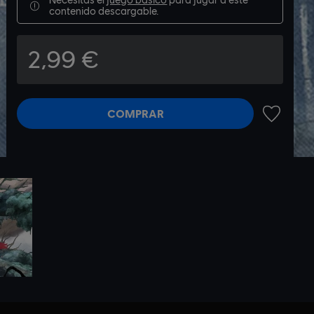
contenido descargable.
2,99 €
COMPRAR
AÑADIR A