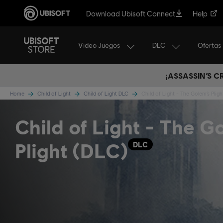
Download Ubisoft Connect
Help
Video Juegos
DLC
Ofertas
¡ASSASSIN’S 
Home
Child of Light
Child of Light DLC
Child of Light - The Golem’s Pligh
Child of Light - The G
Plight (DLC)
DLC