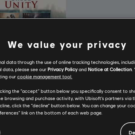
We value your privacy
l data through the use of online tracking technologies, includ
l data, please see our
Privacy Policy
and
Notice at Collection
.
ting our
cookie management tool.
licking the “accept” button below you specifically consent to s
me browsing and purchase activity, with Ubisoft’s partners via t
ecline, click the “decline” button below. You can change your c
ssassin’s Creed Unity
eferences” link on the bottom of each web page.
f the Revolution
De