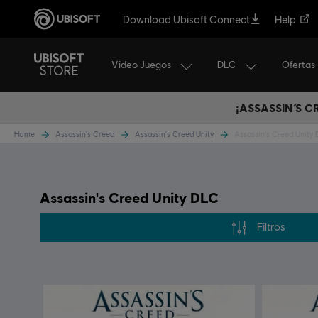
Download Ubisoft Connect
Help
Video Juegos
DLC
Ofertas
¡ASSASSIN’S 
Home
Assassin's Creed
Assassin's Creed Unity
Assassin's Creed Unity
Assassin's Creed Unity DLC
Filtros