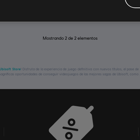
6,99 €
Mostrando
2
de
2
elementos
Ubisoft Store
! Disfruta de la experiencia de juego definitiva con nuevos títulos, el pase 
gníficas oportunidades de conseguir videojuegos de las mejores sagas de Ubisoft, como