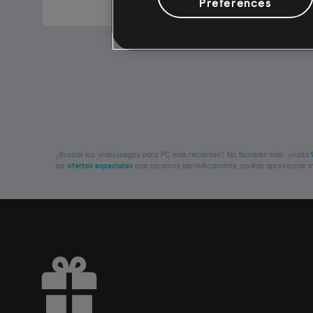
2,99 €
Preferences
¿Buscas los videojuegos para PC más recientes? No busques más: ¡visita
las
ofertas especiales
que sacamos periódicamente, podrás aprovechar ma