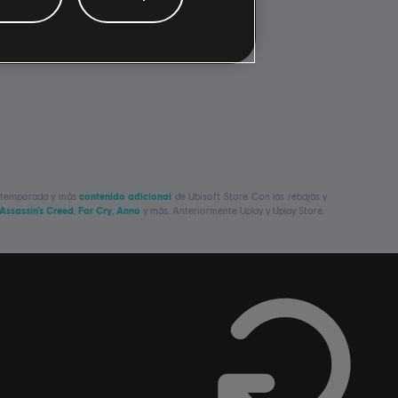
de temporada y más
contenido adicional
de Ubisoft Store. Con las rebajas y
Assassin’s Creed
,
Far Cry
,
Anno
y más. Anteriormente Uplay y Uplay Store.