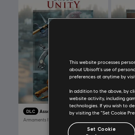
This website processes persona
about Ubisoft's use of persona
preferences at anytime by visi
In addition to the above, by c
website activity, including ga
technologies. If you wish to d
DLC
Assassin’s Creed Unity
DLC
A
by visiting the “Set Cookie Pr
Armaments Pack
Secrets o
Set Cookie