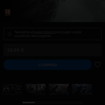
Necesitas el
juego básico
para jugar a este
contenido descargable.
29,99 €
COMPRAR
AÑADI