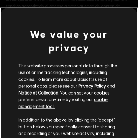
tendrás garantizado el acceso a gran variedad de contenido
adicional y ventajas exclusivas:Expansión Jack el Destripador:
persigue al asesino en serie más famoso de Londres.Misión ex
ver más
We value your
Clasificación por edad :
privacy
ver más
Género:
Acción/Aventura
Activación:
El contenido descargable estará automáticamente
This website processes personal data through the
disponible en el juego, en Uplay PC. No es necesario activar la
use of online tracking technologies, including
Contenido adicional
compra manualmente.
cookies. To learn more about Ubisoft's use of
Condiciones del PC:
Necesitas una cuenta Ubisoft e instalar la
personal data, please see our
Privacy Policy
and
aplicación Ubisoft Connect para jugar este contenido.
Notice at Collection
. You can set your cookies
DLC
Assassin's Creed Syndicate
Multijugador:
No
preferences at anytime by visiting our
cookie
Steampunk Pack
management tool.
Un jugador:
4,99 €
Sí
Creemos que estás en
Estados Unidos
.
In addition to the above, by clicking the “accept”
button below you specifically consent to sharing
Por favor, visita nuestra Store local para realizar
and recording of your website activity, including
DLC
Assassin's Creed Syndicate
tu compra.