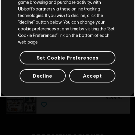
game browsing and purchase activity, with
Victorian Legends Pack - DLC
Ubisoft’s partners via these online tracking
4,99 €
technologies. If you wish to decline, click the
Permanecer en esta Store
“decline” button below. You can change your
cookie preferences at any time by visiting the “Set
Actualizar mi localidad
Cookie Preferences” link on the bottom of each
DLC
Assassin's Creed Syndicate
web page.
Jack el Destripador
14,99 €
Set Cookie Preferences
Decline
Accept
DLC
Assassin's Creed Syndicate
Street of London - DLC
4,99 €