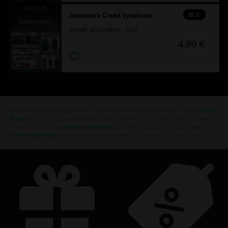
DLC
Assassin's Creed Syndicate
Street of London - DLC
4,99 €
¿Buscas los videojuegos para PC más recientes? No busques más: ¡visita
Ubisoft
Store
!Disfruta de la experiencia de juego definitiva con nuevos títulos, el pase de
temporada y más
contenido adicional
de Ubisoft Store. Con las rebajas y las
ofertas especiales
que sacamos periódicamente, podrás aprovechar magníficas o