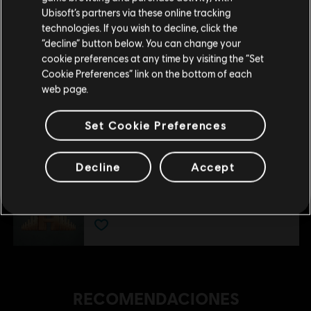
Ubisoft’s partners via these online tracking
39,99 €
technologies. If you wish to decline, click the
Permanecer en esta Store
“decline” button below. You can change your
cookie preferences at any time by visiting the “Set
Actualizar mi localidad
DLC
Cookie Preferences” link on the bottom of each
Assassin's Creed Odyssey
web page.
Zeus Starter Pack
4,99 €
Set Cookie Preferences
Decline
Accept
DLC
Assassin's Creed Odyssey
Extra Extra Large Pack
99,99 €
RECOMENDACIONES