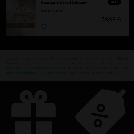
DLC
Assassin's Creed Odyssey
Season pass
39,99 €
¿Buscas los videojuegos para PC más recientes? No busques más: ¡visita
Ubisoft
Store
!Disfruta de la experiencia de juego definitiva con nuevos títulos, el pase de
temporada y más
contenido adicional
de Ubisoft Store. Con las rebajas y las
ofertas especiales
que sacamos periódicamente, podrás aprovechar magníficas o