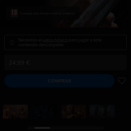
Lenguaje soez, Incluye compras, Violencia
Necesitas el
juego básico
para jugar a este
contenido descargable.
24,99 €
COMPRAR
AÑADI