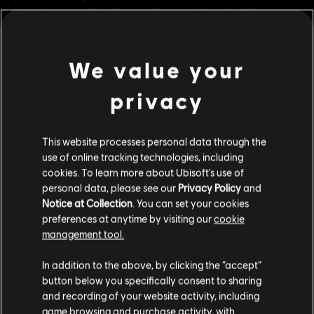
descubres por qué los Assassins eligieron luchar desde las
sombras.
Clasificación por edad :
Lenguaje soez, Incluye compras, Violencia
We value your
Plataformas:
PC (Digital)
privacy
ver más
Género:
Acción/Aventura
Activación:
Tu DLC estará disponible automáticamente en tu
This website processes personal data through the
juego, en Uplay PC, una vez comprado. No tienes que activalo
Contenido adicional
use of online tracking technologies, including
manualmente.
cookies. To learn more about Ubisoft's use of
Condiciones del PC:
Necesitas una cuenta Ubisoft e instalar la
personal data, please see our
Privacy Policy
and
aplicación Ubisoft Connect para jugar este contenido.
DLC
Assassin's Creed Odyssey
Notice at Collection
. You can set your cookies
El destino de la Atlántida
preferences at anytime by visiting our
cookie
24,99 €
management tool.
Creemos que estás en
Estados Unidos
.
In addition to the above, by clicking the “accept”
button below you specifically consent to sharing
Por favor, visita nuestra Store local para realizar
DLC
Assassin's Creed Odyssey
and recording of your website activity, including
tu compra.
game browsing and purchase activity, with
Season pass