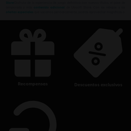
Store
!Disfruta de la experiencia de juego definitiva con nuevos títulos, el pase de
temporada y más
contenido adicional
de Ubisoft Store. Con las rebajas y las
ofertas especiales
que sacamos periódicamente, podrás aprovechar magníficas o
recompensas
descuentos exclusivos