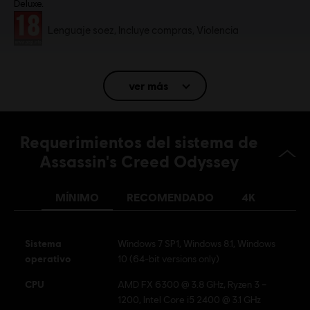
Deluxe.
Clasificación por edad :
Lenguaje soez, Incluye compras, Violencia
Idioma:
Inglés (Sonido, Interfaz, Subtítulos)
ver más
Francés (Sonido, Interfaz, Subtítulos)
ver más
Plataformas:
Idioma:
PC (Digital), PS4/PS5 (Digital), Xbox (Digital),
Requerimientos del sistema de
Steam
Assassin's Creed Odyssey
Género:
Acción/Aventura
Multijugador:
No
MÍNIMO
RECOMENDADO
4K
Un jugador:
Si
Sistema
Windows 7 SP1, Windows 8.1, Windows
© 2018 Ubisoft Entertainment. All Rights Reserved. Assassin's Creed, Ubisoft, and the
operativo
10 (64-bit versions only)
Ubisoft logo are registered or unregistered trademarks of Ubisoft Entertainment in the
CPU
AMD FX 6300 @ 3.8 GHz, Ryzen 3 –
U.S. and/or other countries.
1200, Intel Core i5 2400 @ 3.1 GHz