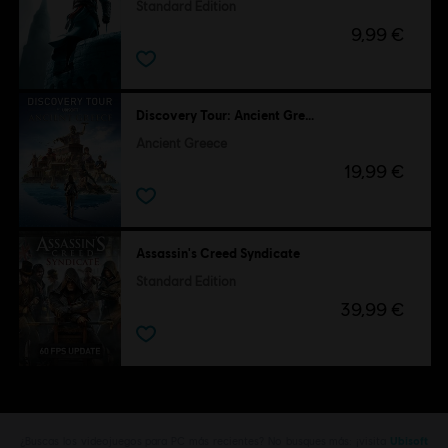
Standard Edition
9,99 €
Discovery Tour: Ancient Greece by Ubisoft
Ancient Greece
19,99 €
Assassin's Creed Syndicate
Standard Edition
39,99 €
¿Buscas los videojuegos para PC más recientes? No busques más: ¡visita
Ubisoft