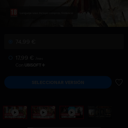
Lenguaje soez, Incluye compras, Violencia
74,99 €
17,99 €
/mes
Con
SELECCIONAR VERSIÓN
AÑADI