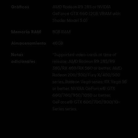
Gráficos
AMD Radeon R9 285 or NVIDIA
GeForce GTX 660 (2GB VRAM with
Shader Model 5.0)
Memoria RAM
8GB RAM
Almacenamiento
46GB
Notas
*Supported video cards at time of
adicionales
release: AMD Radeon R9 285/R9
380/RX 460/RX 560 or better, AMD
Radeon 200/300/Fury X/400/500
series, Radeon Vega series: RX Vega 56
or better, NVIDIA GeForce® GTX
660/760/950/1050 or better,
GeForce® GTX 600/700/900/10-
Series series.