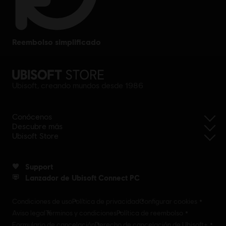
reembolso simplificado
Ubisoft, creando mundos desde 1986
Conócenos
Descubre más
Ubisoft Store
Support
Lanzador de Ubisoft Connect PC
Condiciones de uso
Política de privacidad
Configurar cookies
Aviso legal
Términos y condiciones
Política de reembolso
Formulario de cancelación
Derecho de cancelación de Ubisoft+