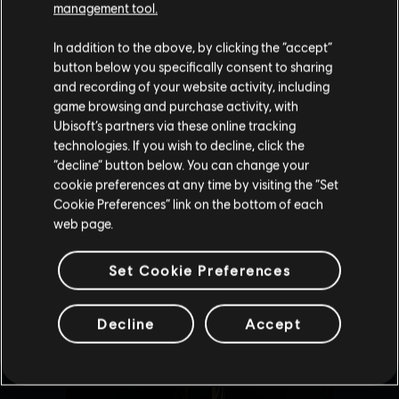
management tool.
Creemos que estás en
Estados Unidos
.
In addition to the above, by clicking the “accept”
button below you specifically consent to sharing
Por favor, visita nuestra Store local para realizar
and recording of your website activity, including
tu compra.
game browsing and purchase activity, with
Ubisoft’s partners via these online tracking
technologies. If you wish to decline, click the
Permanecer en esta Store
“decline” button below. You can change your
cookie preferences at any time by visiting the “Set
Actualizar mi localidad
Cookie Preferences” link on the bottom of each
web page.
Set Cookie Preferences
Decline
Accept