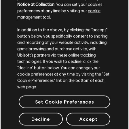
Notice at Collection
. You can set your cookies
Descripción:
"Desde la oscuridad, saldrás a la luz". Estas palabras
preferences at anytime by visiting our
cookie
resuenan con fuerza en la estética de esta vestimenta
management tool.
emblemática de Asesino. Este paquete contiene cuatro trajes.
Creemos que estás en
Estados Unidos
.
Clasificación por edad :
In addition to the above, by clicking the “accept”
button below you specifically consent to sharing
Por favor, visita nuestra Store local para realizar
and recording of your website activity, including
ver más
Género:
Acción/Aventura
tu compra.
game browsing and purchase activity, with
Ubisoft’s partners via these online tracking
© 2023 Ubisoft Entertainment. All Rights Reserved.
Contenido adicional
technologies. If you wish to decline, click the
Permanecer en esta Store
Assassin’s Creed, Ubisoft, and the Ubisoft logo are
“decline” button below. You can change your
cookie preferences at any time by visiting the “Set
registered or unregistered trademarks of Ubisoft
Actualizar mi localidad
DLC
Assassin’s Creed Mirage
Cookie Preferences” link on the bottom of each
Entertainment in the US and/or other countries.
web page.
Guardian Pack
9,99 €
Set Cookie Preferences
Decline
Accept
DLC
Assassin’s Creed Mirage
Pack de armas celestiales