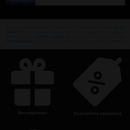
¿Buscas los videojuegos para PC más recientes? No busques más: ¡visita
Ubisoft
Store
!Disfruta de la experiencia de juego definitiva con nuevos títulos, el pase de
temporada y más
contenido adicional
de Ubisoft Store. Con las rebajas y las
ofertas especiales
que sacamos periódicamente, podrás aprovechar magníficas o
recompensas
descuentos exclusivos