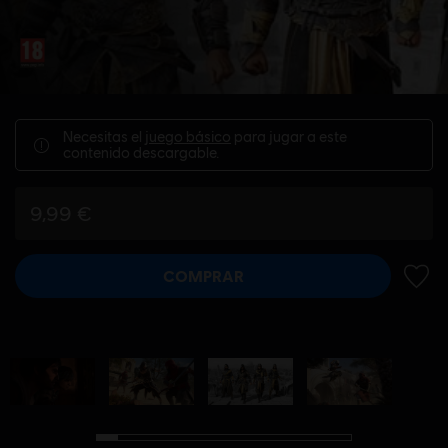
Necesitas el
juego básico
para jugar a este
contenido descargable.
9,99 €
COMPRAR
AÑADI