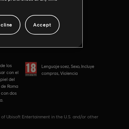
cline
Accept
Clasificación por edad :
de los
Lenguaje soez, Sexo, Incluye
ar con el
compras, Violencia
piel del
s de Roma
 con dos
a.
 of Ubisoft Entertainment in the U.S. and/or other