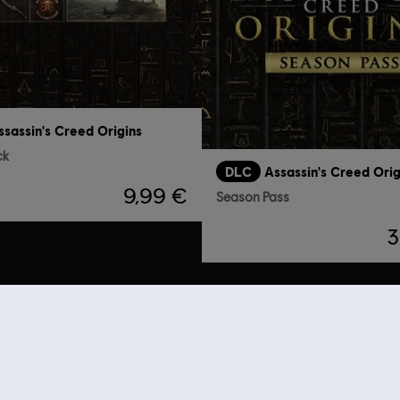
ssassin's Creed Origins
ck
DLC
Assassin's Creed Orig
9,99 €
Season Pass
3
RECOMENDACIONES