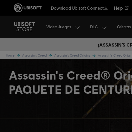
Download Ubisoft Connect
Help
Video Juegos
DLC
Ofertas
¡ASSASSIN’S 
Home
Assassin's Creed
Assassin's Creed Origins
Assassin's Creed Orig
Assassin's Creed® Ori
PAQUETE DE CENTUR