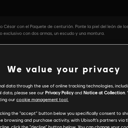
We value your privacy
l data through the use of online tracking technologies, includ
l data, please see our
Privacy Policy
and
Notice at Collection
.
ting our
cookie management tool.
licking the “accept” button below you specifically consent to s
me browsing and purchase activity, with Ubisoft’s partners via t
ecline, click the “decline” button below. You can change your c