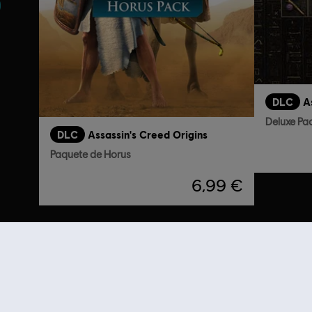
DLC
A
Deluxe Pa
DLC
Assassin's Creed Origins
Paquete de Horus
6,99 €