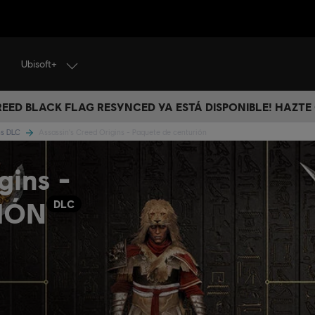
Ubisoft+
CREED BLACK FLAG RESYNCED YA ESTÁ DISPONIBLE! HAZTE
ins DLC
Assassin's Creed Origins - Paquete de centurión
gins -
IÓN
DLC