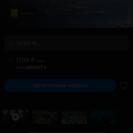
Violencia
19,99 €
17,99 €
/mes
Con
SELECCIONAR VERSIÓN
AÑADI