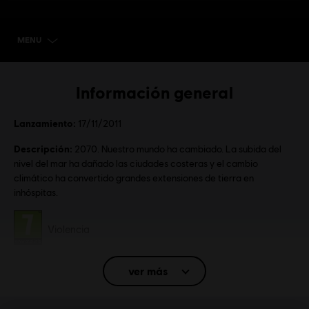
MENU
SELECCIONAR VERSIÓN
Información general
Lanzamiento:
17/11/2011
Descripción:
2070. Nuestro mundo ha cambiado. La subida del
nivel del mar ha dañado las ciudades costeras y el cambio
climático ha convertido grandes extensiones de tierra en
inhóspitas.
Clasificación por edad :
Violencia
Idioma:
Eng, Fra, Ita, Ger, Spa, Pol
ver más
Plataformas:
PC (Digital), Steam
Género:
Estrategia