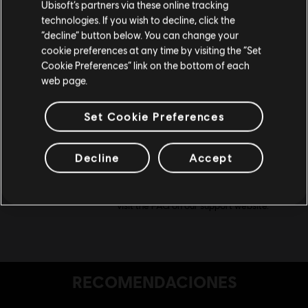
Ubisoft’s partners via these online tracking
Almacenamiento
5 GB
technologies. If you wish to decline, click the
Permanecer en esta Store
“decline” button below. You can change your
Notas
*Supported Video Cards at Time of
cookie preferences at any time by visiting the “Set
adicionales
Release: AMD® Radeon® HD2600XT
Actualizar mi localidad
Cookie Preferences” link on the bottom of each
or better /3000/4000/5000/6000
web page.
desktop series. nVidia GeForce®
8800GT or better
/9/GT200/GT400/GT500 desktop
Set Cookie Preferences
series. Laptop versions of these cards
may work, but are not supported. These
Decline
Accept
chipsets are the only ones that will run
this game. For the most up-to-date
minimum requirement listings, please
visit the FAQ on our support website.
RECOMENDACIONES