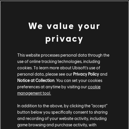
Activación:
Requerimientos del sistema de
Añadido automáticamente a la biblioteca de Ubisoft
Connect para PC
Anno 2070
Condiciones del PC:
We value your
Necesitas una cuenta Ubisoft e instalar la
aplicación Ubisoft Connect para jugar este contenido.
MÍNIMO
RECOMENDADO
Multijugador:
Si
privacy
Un jugador:
Sí
Sistema
Windows 10
This website processes personal data through the
operativo
use of online tracking technologies, including
© 2011 Ubisoft Entertainment. All Rights Reserved. Anno 2070,
CPU
Intel Core®2 Duo E4400 @ 2.0 Ghz or
cookies. To learn more about Ubisoft's use of
Ubisoft and the Ubisoft logo are trademarks of Ubisoft
AMD Athlon64 X2 3800+ @ 2.0GHZ
personal data, please see our
Privacy Policy
and
Entertainment in the US and/or other countries. Produced by
Notice at Collection
. You can set your cookies
Blue Byte. Blue Byte and the Blue Byte logo are trademarks of
Gráficos
512 MB DirectX® 9.0–compliant card
preferences at anytime by visiting our
cookie
Red Storm Entertainment in the US and/or other countries. Red
with Shader Model 4.0 or higher
management tool.
Storm Entertainment Inc. is a Ubisoft Entertainment company.
(Radeon HD2600XT / GeForce
Creemos que estás en
Estados Unidos
.
8800GT or better) (see supported list)*
In addition to the above, by clicking the “accept”
button below you specifically consent to sharing
Memoria RAM
2 GB
Por favor, visita nuestra Store local para realizar
and recording of your website activity, including
tu compra.
VRAM
512 MB
game browsing and purchase activity, with