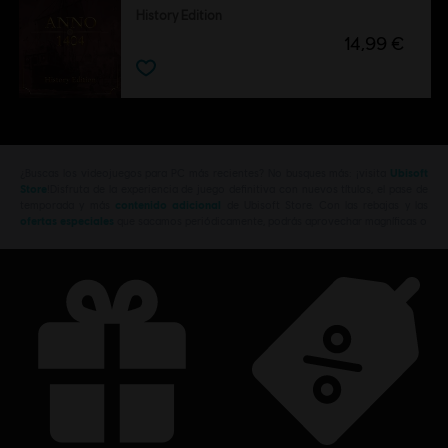
History Edition
14,99 €
¿Buscas los videojuegos para PC más recientes? No busques más: ¡visita
Ubisoft
Store
!Disfruta de la experiencia de juego definitiva con nuevos títulos, el pase de
temporada y más
contenido adicional
de Ubisoft Store. Con las rebajas y las
ofertas especiales
que sacamos periódicamente, podrás aprovechar magníficas o