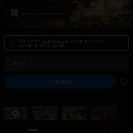
Lenguaje soez, Incluye compras
Necesitas el
juego básico
para jugar a este
contenido descargable.
7,99 €
COMPRAR
AÑADI