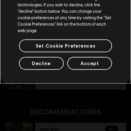
technologies. If you wish to decline, click the
Permanecer en esta Store
“decline” button below. You can change your
DLC
Anno 1800
cookie preferences at any time by visiting the “Set
Actualizar mi localidad
Cookie Preferences” link on the bottom of each
Season 2 Pass
web page.
24,99 €
Set Cookie Preferences
DLC
Anno 1800
Decline
Accept
Holiday Pack
3,99 €
RECOMENDACIONES
DLC
Anno 1800