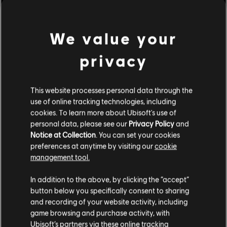
DLC "Botánica".
Clasificación por edad :
Lenguaje soez, Incluye compras
We value your
Género:
Simulador
,
Estrategia
ver más
privacy
Condiciones del PC:
Necesitas una cuenta Ubisoft e instalar la
aplicación Ubisoft Connect para jugar este contenido.
Contenido adicional
This website processes personal data through the
use of online tracking technologies, including
© 2019 Ubisoft Entertainment. All Rights Reserved. Anno 1800™, Ubisoft and the
cookies. To learn more about Ubisoft's use of
Ubisoft logo are registered or unregistered trademarks of Ubisoft Entertainment in
DLC
Anno 1800
personal data, please see our
Privacy Policy
and
the US and/or other countries. Anno, Ubisoft Blue Byte and the Ubisoft Blue Byte
Season 1 Pass
Notice at Collection
. You can set your cookies
logo are registered or unregistered trademarks of Ubisoft GmbH in the US and/or
24,99 €
preferences at anytime by visiting our
cookie
other countries.
management tool.
If artwork of Tobias Mannewitz is used in derivative products, add ""Artwork by
Creemos que estás en
Estados Unidos
.
Karakter Studio"
In addition to the above, by clicking the “accept”
DLC
Anno 1800
button below you specifically consent to sharing
Por favor, visita nuestra Store local para realizar
Season 3 Pass
and recording of your website activity, including
tu compra.
game browsing and purchase activity, with
19,99 €
Ubisoft’s partners via these online tracking