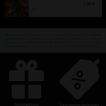
3,99 €
¿Buscas los videojuegos para PC más recientes? No busques más: ¡visita
Ubisoft
Store
!Disfruta de la experiencia de juego definitiva con nuevos títulos, el pase de
temporada y más
contenido adicional
de Ubisoft Store. Con las rebajas y las
ofertas especiales
que sacamos periódicamente, podrás aprovechar magníficas o
recompensas
descuentos exclusivos