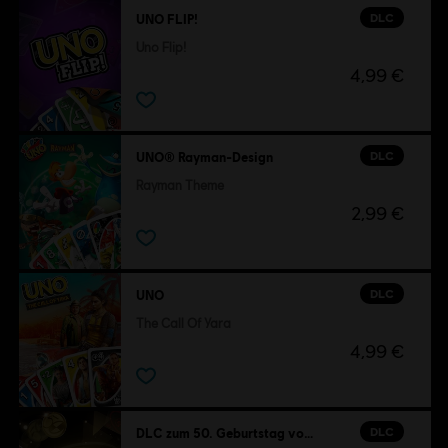
DLC
UNO FLIP!
Uno Flip!
4,99 €
DLC
UNO® Rayman-Design
Rayman Theme
2,99 €
DLC
UNO
The Call Of Yara
4,99 €
DLC
DLC zum 50. Geburtstag von UNO®