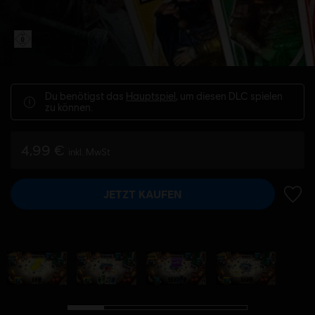
Du benötigst das
Hauptspiel
, um diesen DLC spielen
zu können.
4,99 €
inkl. MwSt
JETZT KAUFEN
ZUR 