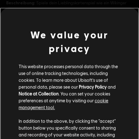
Beschreibung:
Spiele dein Lieblingskartenspiel wie ein Wikinger
mit dem UNO® Valhalla DLC, inspiriert von der mythischen Welt
von Assassin‘s Creed® Valhalla.
Bewertung :
We value your
mehr anzeigen
Genre:
Gelegenheit
privacy
PC-Bedingungen:
Du benötigst ein Ubisoft-Konto und Ubisoft
Connect, um diesen Inhalt zu verwenden.
Dies könnte dich auch interessieren:
This website processes personal data through the
use of online tracking technologies, including
UNO and associated trademarks and trade dress are owned by, and used under license
DLC
UNO FLIP!
cookies. To learn more about Ubisoft's use of
from, Mattel. ©2020 Mattel. All Rights Reserved. Game software ©2020 Ubisoft
personal data, please see our
Privacy Policy
and
Uno Flip!
Entertainment.
Notice at Collection
. You can set your cookies
4,99 €
preferences at anytime by visiting our
cookie
management tool.
Soweit wir wissen kommst du aus
Vereinigte
Staaten von Amerika
.
In addition to the above, by clicking the “accept”
DLC
UNO
button below you specifically consent to sharing
Fenyx's Quest
Wenn du etwas bestellen möchtest, besuche bitte
and recording of your website activity, including
4,99 €