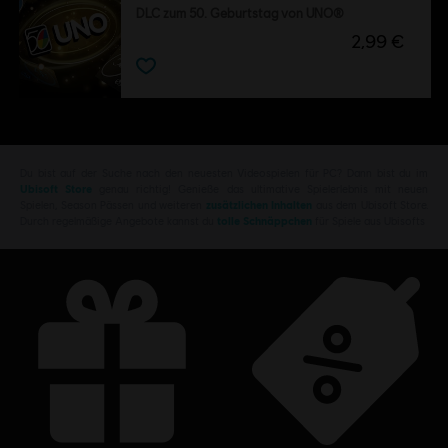
DLC zum 50. Geburtstag von UNO®
2,99 €
Du bist auf der Suche nach den neuesten Videospielen für PC? Dann bist du im
Ubisoft Store
genau richtig! Genieße das ultimative Spielerlebnis mit neuen
Spielen, Season Pässen und weiteren
zusätzlichen Inhalten
aus dem Ubisoft Store.
Durch regelmäßige Angebote kannst du
tolle Schnäppchen
für Spiele aus Ubisofts