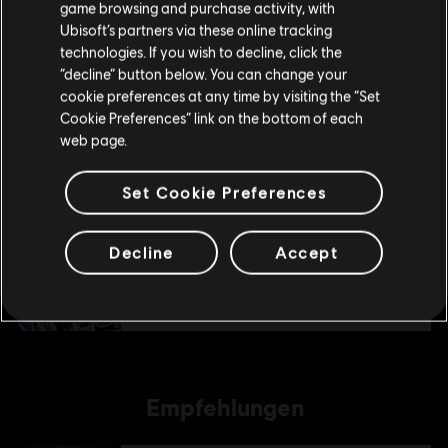
game browsing and purchase activity, with
deinen lokalen Ubisoft Store.
Ubisoft’s partners via these online tracking
technologies. If you wish to decline, click the
“decline” button below. You can change your
DLC
Im aktuellen Store bleiben
UNO® Rayman-Design
cookie preferences at any time by visiting the “Set
Rayman Theme
Cookie Preferences” link on the bottom of each
ZUM LOKALEN STORE WECHSELN
2,99 €
web page.
Set Cookie Preferences
DLC
UNO
The Call Of Yara
Decline
Accept
4,99 €
Empfehlungen