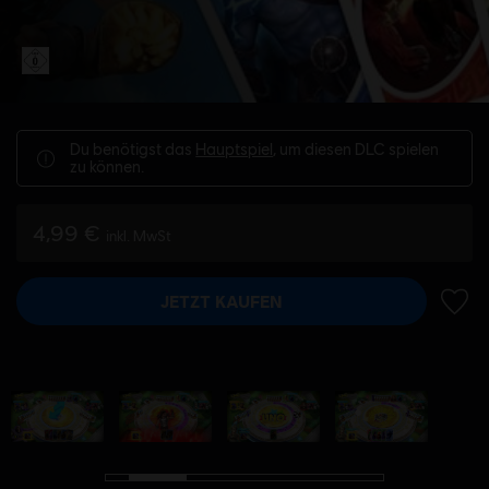
Du benötigst das
Hauptspiel
, um diesen DLC spielen
zu können.
4,99 €
inkl. MwSt
JETZT KAUFEN
ZUR 