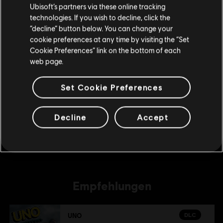
Ubisoft’s partners via these online tracking
technologies. If you wish to decline, click the
DLC
UNO
“decline” button below. You can change your
Im aktuellen Store bleiben
The Call Of Yara
cookie preferences at any time by visiting the “Set
Cookie Preferences” link on the bottom of each
4,99 €
ZUM LOKALEN STORE WECHSELN
web page.
Set Cookie Preferences
DLC
DLC zum 50. Geburtstag von UNO®
DLC zum 50. Geburtstag von UNO®
Decline
Accept
2,99 €
Empfehlungen
DLC
UNO