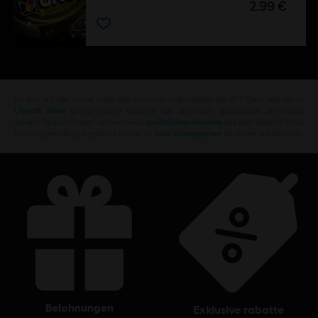
2,99 €
Du bist auf der Suche nach den neuesten Videospielen für PC? Dann bist du im
Ubisoft Store
genau richtig! Genieße das ultimative Spielerlebnis mit neuen
Spielen, Season Pässen und weiteren
zusätzlichen Inhalten
aus dem Ubisoft Store.
Durch regelmäßige Angebote kannst du
tolle Schnäppchen
für Spiele aus Ubisofts
belohnungen
exklusive rabatte