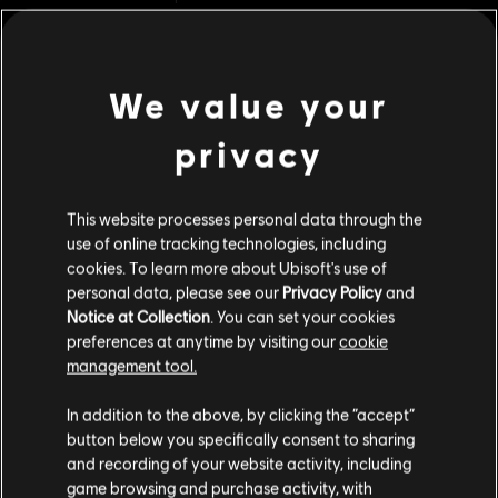
Aktionskarten auf.
Bewertung :
PC-Bedingungen:
We value your
Du benötigst ein Ubisoft-Konto und Ubisoft
mehr anzeigen
Connect, um diesen Inhalt zu verwenden.
privacy
Dies könnte dich auch interessieren:
UNO and associated trademarks and trade dress are owned by, and used under license
from, Mattel. ©2020 Mattel. All Rights Reserved. Game software ©2020 Ubisoft
This website processes personal data through the
Entertainment.
DLC
use of online tracking technologies, including
UNO
cookies. To learn more about Ubisoft's use of
Valhalla
personal data, please see our
Privacy Policy
and
4,99 €
Notice at Collection
. You can set your cookies
preferences at anytime by visiting our
cookie
management tool.
Soweit wir wissen kommst du aus
Vereinigte
DLC
UNO FLIP!
Staaten von Amerika
.
In addition to the above, by clicking the “accept”
Uno Flip!
button below you specifically consent to sharing
4,99 €
Wenn du etwas bestellen möchtest, besuche bitte
and recording of your website activity, including
game browsing and purchase activity, with
deinen lokalen Ubisoft Store.